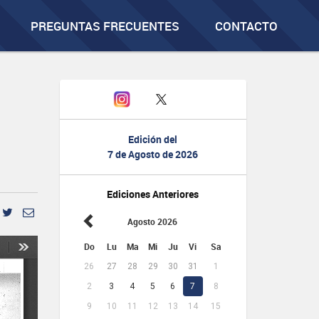
PREGUNTAS FRECUENTES
CONTACTO
Edición del
7 de Agosto de 2026
Ediciones Anteriores
Agosto 2026
Do
Lu
Ma
Mi
Ju
Vi
Sa
26
27
28
29
30
31
1
2
3
4
5
6
7
8
9
10
11
12
13
14
15