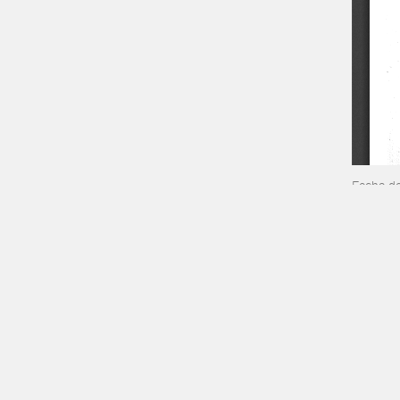
Fecha d
INSTITUCIONAL
PRODUCT
Misión, Visión e Historia
Tarifas 
SITIOS DE INTERÉS
Red de Boletines Oficiales de la R. A.