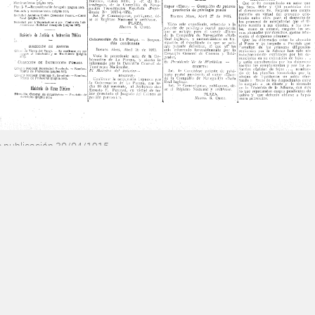
e publicación 30/04/1915
OS Y SERVICIOS
AUTENTICACIONES
de Publicación
BFA Repositorio recibos
BFA Verificación
Firma digital