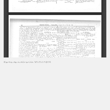
Fecha de publicación 30/04/1915
INSTITUCIONAL
AUTENTICACIONES
Misión, Visión e Historia
BFA Repositorio recibos
BFA Verificación