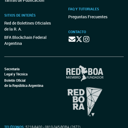
Tarifas de Publicación
FAQ Y TUTORIALES
SITIOS DE INTERÉS
Preguntas Frecuentes
Red de Boletines Oficiales
de la R. A.
CONTACTO
BFA Blockchain Federal
Argentina
Secretaría
Legal y Técnica
Boletín Oficial
de la República Argentina
TELÉFONOS:
5218-8400 - 0810-345-BORA (2672)