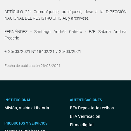
ARTÍCULO 2°.- Comuníquese, publíquese, dese a la DIRECCIÓN
NACIONAL DEL REGISTRO OFICIAL y archívese.
FERNÁNDEZ - Santiago Andrés Cafiero - E/E Sabina Andrea
Frederic
e. 26/03/2021 N° 18402/21 v. 26/03/2021
Fecha de publicación 26/03/2021
INSTITUCIONAL
AUTENTICACIONES
Misión, Visión e Historia
BFA Repositorio recibos
BFA Verificación
PRODUCTOS Y SERVICIOS
Firma digital