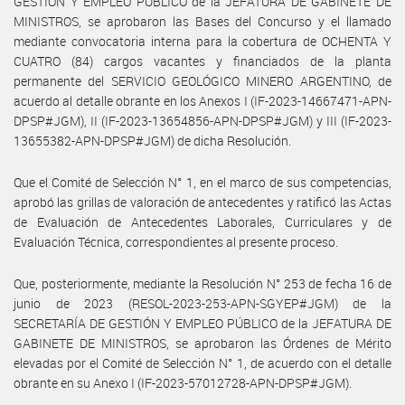
GESTIÓN Y EMPLEO PÚBLICO de la JEFATURA DE GABINETE DE
MINISTROS, se aprobaron las Bases del Concurso y el llamado
mediante convocatoria interna para la cobertura de OCHENTA Y
CUATRO (84) cargos vacantes y financiados de la planta
permanente del SERVICIO GEOLÓGICO MINERO ARGENTINO, de
acuerdo al detalle obrante en los Anexos I (IF-2023-14667471-APN-
DPSP#JGM), II (IF-2023-13654856-APN-DPSP#JGM) y III (IF-2023-
13655382-APN-DPSP#JGM) de dicha Resolución.
Que el Comité de Selección N° 1, en el marco de sus competencias,
aprobó las grillas de valoración de antecedentes y ratificó las Actas
de Evaluación de Antecedentes Laborales, Curriculares y de
Evaluación Técnica, correspondientes al presente proceso.
Que, posteriormente, mediante la Resolución N° 253 de fecha 16 de
junio de 2023 (RESOL-2023-253-APN-SGYEP#JGM) de la
SECRETARÍA DE GESTIÓN Y EMPLEO PÚBLICO de la JEFATURA DE
GABINETE DE MINISTROS, se aprobaron las Órdenes de Mérito
elevadas por el Comité de Selección N° 1, de acuerdo con el detalle
obrante en su Anexo I (IF-2023-57012728-APN-DPSP#JGM).