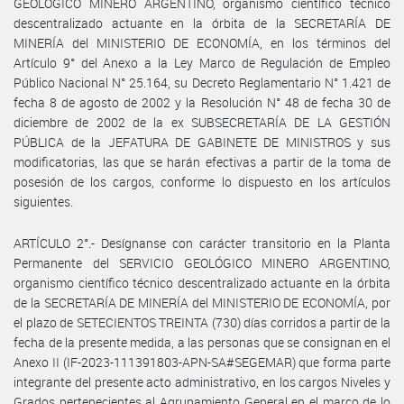
GEOLÓGICO MINERO ARGENTINO, organismo científico técnico
descentralizado actuante en la órbita de la SECRETARÍA DE
MINERÍA del MINISTERIO DE ECONOMÍA, en los términos del
Artículo 9° del Anexo a la Ley Marco de Regulación de Empleo
Público Nacional N° 25.164, su Decreto Reglamentario N° 1.421 de
fecha 8 de agosto de 2002 y la Resolución N° 48 de fecha 30 de
diciembre de 2002 de la ex SUBSECRETARÍA DE LA GESTIÓN
PÚBLICA de la JEFATURA DE GABINETE DE MINISTROS y sus
modificatorias, las que se harán efectivas a partir de la toma de
posesión de los cargos, conforme lo dispuesto en los artículos
siguientes.
ARTÍCULO 2°.- Desígnanse con carácter transitorio en la Planta
Permanente del SERVICIO GEOLÓGICO MINERO ARGENTINO,
organismo científico técnico descentralizado actuante en la órbita
de la SECRETARÍA DE MINERÍA del MINISTERIO DE ECONOMÍA, por
el plazo de SETECIENTOS TREINTA (730) días corridos a partir de la
fecha de la presente medida, a las personas que se consignan en el
Anexo II (IF-2023-111391803-APN-SA#SEGEMAR) que forma parte
integrante del presente acto administrativo, en los cargos Niveles y
Grados pertenecientes al Agrupamiento General en el marco de lo