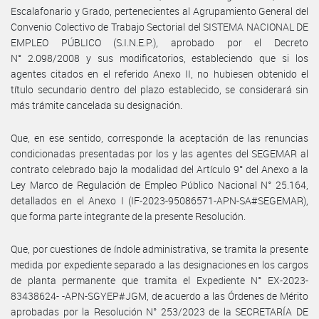
Escalafonario y Grado, pertenecientes al Agrupamiento General del
Convenio Colectivo de Trabajo Sectorial del SISTEMA NACIONAL DE
EMPLEO PÚBLICO (S.I.N.E.P.), aprobado por el Decreto
N° 2.098/2008 y sus modificatorios, estableciendo que si los
agentes citados en el referido Anexo II, no hubiesen obtenido el
título secundario dentro del plazo establecido, se considerará sin
más trámite cancelada su designación.
Que, en ese sentido, corresponde la aceptación de las renuncias
condicionadas presentadas por los y las agentes del SEGEMAR al
contrato celebrado bajo la modalidad del Artículo 9° del Anexo a la
Ley Marco de Regulación de Empleo Público Nacional N° 25.164,
detallados en el Anexo I (IF-2023-95086571-APN-SA#SEGEMAR),
que forma parte integrante de la presente Resolución.
Que, por cuestiones de índole administrativa, se tramita la presente
medida por expediente separado a las designaciones en los cargos
de planta permanente que tramita el Expediente N° EX-2023-
83438624- -APN-SGYEP#JGM, de acuerdo a las Órdenes de Mérito
aprobadas por la Resolución N° 253/2023 de la SECRETARÍA DE