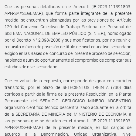
Que las personas detalladas en el Anexo II (IF-2023-111391803-
APN-SA#SEGEMAR), que forma parte integrante de la presente
medida, se encuentran alcanzadas por las previsiones del Artículo
129 del Convenio Colectivo de Trabajo Sectorial del Personal del
SISTEMA NACIONAL DE EMPLEO PÚBLICO (SI.N.E.P.), homologado
por el Decreto N° 2.098/2008 y sus modificatorios, por no reunir el
requisito mínimo de posesión de título de nivel educativo secundario
exigido en las Bases del concurso del presente proceso de selección,
habiendo asumido oportunamente el compromiso de completar sus
estudios de nivel secundario.
Que en virtud de lo expuesto, corresponde designar con carácter
transitorio, por el plazo de SETECIENTOS TREINTA (730) días
corridos a partir de la firma de la presente Resolución, en la Planta
Permanente del SERVICIO GEOLÓGICO MINERO ARGENTINO,
organismo científico técnico descentralizado actuante en la órbita
de la SECRETARÍA DE MINERÍA del MINISTERIO DE ECONOMÍA, a
las personas que se detallan en el Anexo II (IF-2023-111391803-
APN-SA#SEGEMAR) de la presente medida, en los cargos de
acuerdo a la Denominación, Unidad Organizativa, Nivel