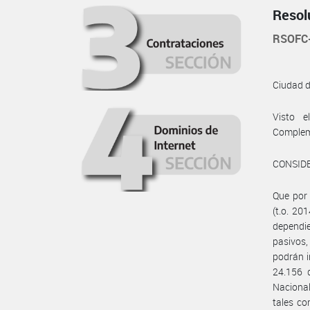
Resol
RSOFC
Ciudad 
Visto 
Compleme
CONSID
Que por 
(t.o. 20
dependie
pasivos,
podrán i
24.156 d
Nacional
tales co