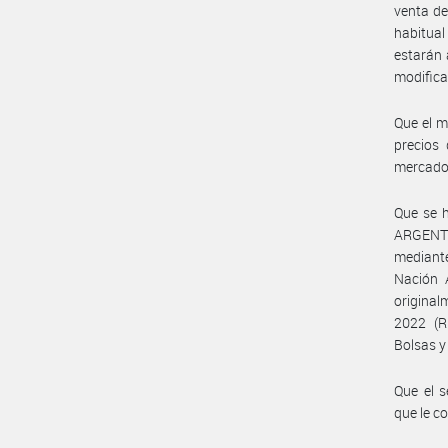
venta de
habitual
estarán 
modifica
Que el m
precios 
mercados
Que se 
ARGENTI
mediante
Nación 
original
2022 (R
Bolsas y
Que el s
que le c