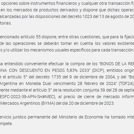
 opciones sobre instrumentos financieros y cualquier otra transacción f
 en los mercados de productos derivados y dispone que dichas operac
alcanzadas por las disposiciones del decreto 1023 del 13 de agosto de 2
torias.
encionado artículo 55 dispone, entre otras cuestiones, que para la fijaci
de las operaciones se deberán tomar en cuenta los valores existente
 y/o utilizar los mecanismos usuales específicos para cada transacción
ha entendido conveniente efectuar la compra de los “BONOS DE LA R
NA CON DESCUENTO EN PESOS 5,83% 2033” (DICP), emitidos origi
 el artículo 5° del decreto 1735 del 9 de diciembre de 2004, y del “B
Argentina en Moneda Dual vencimiento 28 febrero de 2024” (TDF24),
mente mediante el artículo 3° de la resolución conjunta 39 del 28 de sept
ESFC-2022-39-APN-SH#MEC), al precio de cierre de mercado infor
 Mercados Argentinos (BYMA) del día 20 de diciembre de 2023.
ervicio jurídico permanente del Ministerio de Economía ha tomado int
ompete.