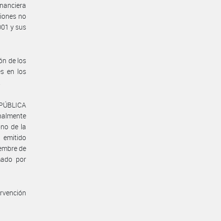
inanciera
iones no
001 y sus
ón de los
s en los
.
EPÚBLICA
nalmente
ono de la
 emitido
iembre de
mado por
ervención