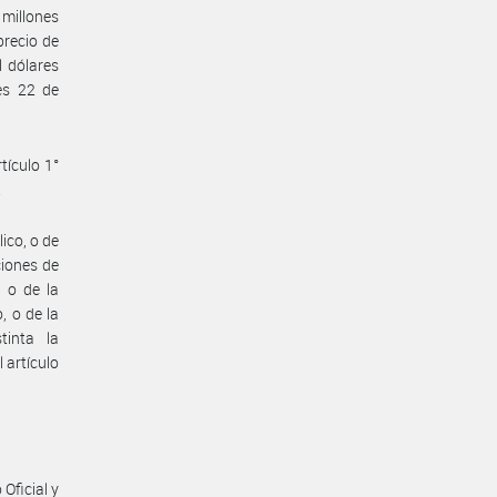
millones
precio de
l dólares
es 22 de
tículo 1°
.
ico, o de
ciones de
, o de la
, o de la
tinta la
 artículo
Oficial y