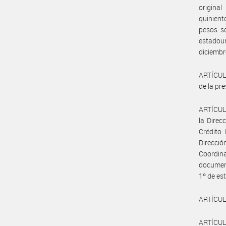
origina
quinient
pesos se
estadou
diciembr
ARTÍCULO
de la pr
ARTÍCULO
la Direc
Crédito 
Direcció
Coordin
document
1º de es
ARTÍCULO
ARTÍCULO