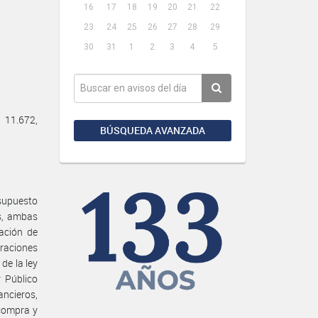
16
17
18
19
20
21
22
23
24
25
26
27
28
29
30
31
1
2
3
4
5
11.672,
BÚSQUEDA AVANZADA
esupuesto
as, ambas
ración de
eraciones
de la ley
 Público
ancieros,
 compra y