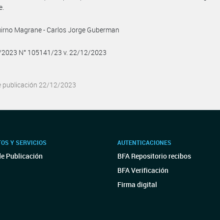
e.
uirno Magrane - Carlos Jorge Guberman
2/2023 N° 105141/23 v. 22/12/2023
e publicación 22/12/2023
OS Y SERVICIOS
AUTENTICACIONES
de Publicación
BFA Repositorio recibos
BFA Verificación
Firma digital