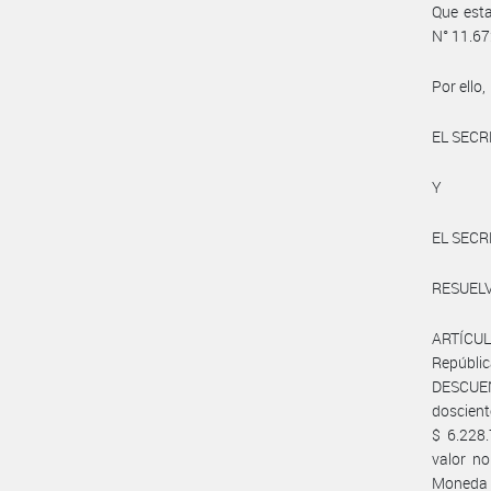
Que esta
N° 11.67
Por ello,
EL SECR
Y
EL SECR
RESUEL
ARTÍCULO
Repúbl
DESCUENT
doscient
$ 6.228.
valor no
Moneda 