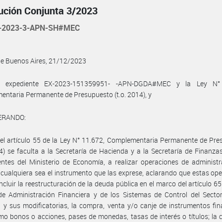
ución Conjunta 3/2023
-2023-3-APN-SH#MEC
de Buenos Aires, 21/12/2023
el expediente EX-2023-151359951- -APN-DGDA#MEC y la Ley N° 
ntaria Permanente de Presupuesto (t.o. 2014), y
ERANDO:
el artículo 55 de la Ley N° 11.672, Complementaria Permanente de Pr
14) se faculta a la Secretaría de Hacienda y a la Secretaría de Finanz
ntes del Ministerio de Economía, a realizar operaciones de administ
 cualquiera sea el instrumento que las exprese, aclarando que estas op
ncluir la reestructuración de la deuda pública en el marco del artículo 65 
e Administración Financiera y de los Sistemas de Control del Sector
 y sus modificatorias, la compra, venta y/o canje de instrumentos fin
mo bonos o acciones, pases de monedas, tasas de interés o títulos; la