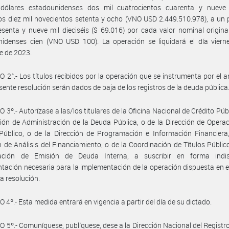
l dólares estadounidenses dos mil cuatrocientos cuarenta y nueve 
os diez mil novecientos setenta y ocho (VNO USD 2.449.510.978), a un 
senta y nueve mil dieciséis ($ 69.016) por cada valor nominal origina
nidenses cien (VNO USD 100). La operación se liquidará el día viern
e de 2023.
 2°.- Los títulos recibidos por la operación que se instrumenta por el ar
esente resolución serán dados de baja de los registros de la deuda pública
 3º.- Autorízase a las/los titulares de la Oficina Nacional de Crédito Públ
ción de Administración de la Deuda Pública, o de la Dirección de Opera
Público, o de la Dirección de Programación e Información Financiera
n de Análisis del Financiamiento, o de la Coordinación de Títulos Público
ación de Emisión de Deuda Interna, a suscribir en forma indis
ación necesaria para la implementación de la operación dispuesta en el
ta resolución.
 4º.- Esta medida entrará en vigencia a partir del día de su dictado.
 5º.- Comuníquese, publíquese, dese a la Dirección Nacional del Registro 