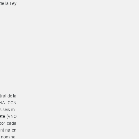
de la Ley
ral de la
INA CON
 seis mil
iete (VNO
 por cada
entina en
 nominal