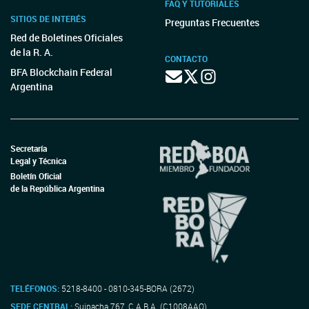
FAQ Y TUTORIALES
SITIOS DE INTERÉS
Preguntas Frecuentes
Red de Boletines Oficiales
de la R. A.
CONTACTO
BFA Blockchain Federal
Argentina
Secretaría
Legal y Técnica
Boletín Oficial
de la República Argentina
TELÉFONOS:
5218-8400 - 0810-345-BORA (2672)
SEDE CENTRAL:
Suipacha 767, C.A.B.A. (C1008AAO)