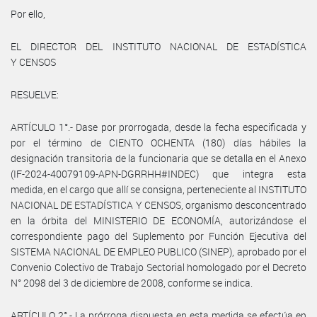
Por ello,
EL DIRECTOR DEL INSTITUTO NACIONAL DE ESTADÍSTICA
Y CENSOS
RESUELVE:
ARTÍCULO 1°.- Dase por prorrogada, desde la fecha especificada y
por el término de CIENTO OCHENTA (180) días hábiles la
designación transitoria de la funcionaria que se detalla en el Anexo
(IF-2024-40079109-APN-DGRRHH#INDEC) que integra esta
medida, en el cargo que allí se consigna, perteneciente al INSTITUTO
NACIONAL DE ESTADÍSTICA Y CENSOS, organismo desconcentrado
en la órbita del MINISTERIO DE ECONOMÍA, autorizándose el
correspondiente pago del Suplemento por Función Ejecutiva del
SISTEMA NACIONAL DE EMPLEO PUBLICO (SINEP), aprobado por el
Convenio Colectivo de Trabajo Sectorial homologado por el Decreto
N° 2098 del 3 de diciembre de 2008, conforme se indica.
ARTÍCULO 2°.- La prórroga dispuesta en esta medida se efectúa en