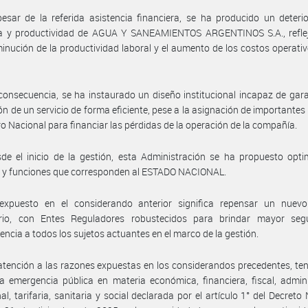
esar de la referida asistencia financiera, se ha producido un deteri
cia y productividad de AGUA Y SANEAMIENTOS ARGENTINOS S.A., refle
inución de la productividad laboral y el aumento de los costos operativ
consecuencia, se ha instaurado un diseño institucional incapaz de gara
ón de un servicio de forma eficiente, pese a la asignación de importantes
ro Nacional para financiar las pérdidas de la operación de la compañía.
de el inicio de la gestión, esta Administración se ha propuesto opti
s y funciones que corresponden al ESTADO NACIONAL.
expuesto en el considerando anterior significa repensar un nuev
orio, con Entes Reguladores robustecidos para brindar mayor seg
encia a todos los sujetos actuantes en el marco de la gestión.
atención a las razones expuestas en los considerandos precedentes, te
a emergencia pública en materia económica, financiera, fiscal, admini
nal, tarifaria, sanitaria y social declarada por el artículo 1° del Decreto