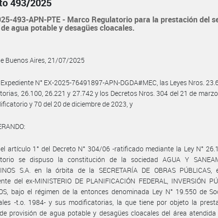
to 493/2025
5-493-APN-PTE - Marco Regulatorio para la prestación del se
 de agua potable y desagües cloacales.
de Buenos Aires, 21/07/2025
l Expediente N° EX-2025-76491897-APN-DGDA#MEC, las Leyes Nros. 23.6
torias, 26.100, 26.221 y 27.742 y los Decretos Nros. 304 del 21 de marz
ificatorio y 70 del 20 de diciembre de 2023, y
ERANDO:
el artículo 1° del Decreto N° 304/06 -ratificado mediante la Ley N° 26.
atorio se dispuso la constitución de la sociedad AGUA Y SANE
NOS S.A. en la órbita de la SECRETARÍA DE OBRAS PÚBLICAS, 
ente del ex-MINISTERIO DE PLANIFICACIÓN FEDERAL, INVERSIÓN P
OS, bajo el régimen de la entonces denominada Ley N° 19.550 de So
les -t.o. 1984- y sus modificatorias, la que tiene por objeto la prest
 de provisión de agua potable y desagües cloacales del área atendida