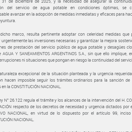
l 31 de diciembre de 2025, y la necesidad de asegurar la continuid
ión del servicio de agua potable en condiciones óptimas, se c
sable avanzar en la adopción de medidas inmediatas y eficaces para hac
oyuntura.
 dicho marco, resulta pertinente adoptar con celeridad medidas que 
ar urgentemente las inversiones necesarias y garantizar la mejora sosteni
nes de prestación del servicio público de agua potable y desagües cl
e AGUA Y SANEAMIENTOS ARGENTINOS S.A., sin que ello implique, e
terrupciones ni situaciones que pongan en riesgo la continuidad del servic
aturaleza excepcional de la situación planteada y la urgencia requerid
ón hacen imposible seguir los trámites ordinarios para la sanción de 
os en la CONSTITUCIÓN NACIONAL.
ey N° 26.122 regula el trámite y los alcances de la intervención del H.
CIÓN respecto de los decretos de necesidad y urgencia dictados por 
VO NACIONAL, en virtud de lo dispuesto por el artículo 99, inciso
TUCIÓN NACIONAL.