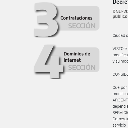
Decre
DNU-202
público
Ciudad 
VISTO e
modifica
y su mod
CONSID
Que por 
modific
ARGENTI
dependi
SERVICI
Comercia
servicio