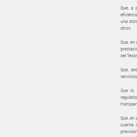
Que, a p
eficien
una dism
otros.
Que, en 
prestaci
del Teso
Que, des
servicio
Que lo 
regulat
transpar
Que, en 
cuenta l
previsio