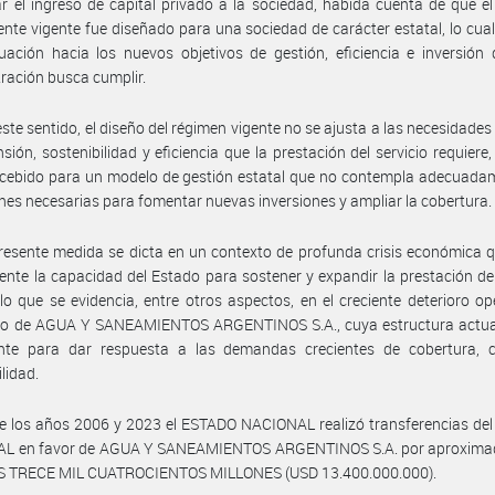
tar el ingreso de capital privado a la sociedad, habida cuenta de que e
nte vigente fue diseñado para una sociedad de carácter estatal, lo cual 
ación hacia los nuevos objetivos de gestión, eficiencia e inversión
ración busca cumplir.
este sentido, el diseño del régimen vigente no se ajusta a las necesidades
sión, sostenibilidad y eficiencia que la prestación del servicio requiere,
cebido para un modelo de gestión estatal que no contempla adecuadam
nes necesarias para fomentar nuevas inversiones y ampliar la cobertura.
resente medida se dicta en un contexto de profunda crisis económica q
nte la capacidad del Estado para sostener y expandir la prestación del
 lo que se evidencia, entre otros aspectos, en el creciente deterioro op
ero de AGUA Y SANEAMIENTOS ARGENTINOS S.A., cuya estructura actual
iente para dar respuesta a las demandas crecientes de cobertura, c
lidad.
e los años 2006 y 2023 el ESTADO NACIONAL realizó transferencias de
L en favor de AGUA Y SANEAMIENTOS ARGENTINOS S.A. por aproxim
 TRECE MIL CUATROCIENTOS MILLONES (USD 13.400.000.000).