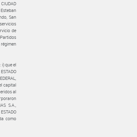
la CIUDAD
 Esteban
ndo, San
servicios
rvicio de
 Partidos
l régimen
i) que el
l ESTADO
FEDERAL,
 capital
eridos al
poraron
AS S.A.,
el ESTADO
ida como