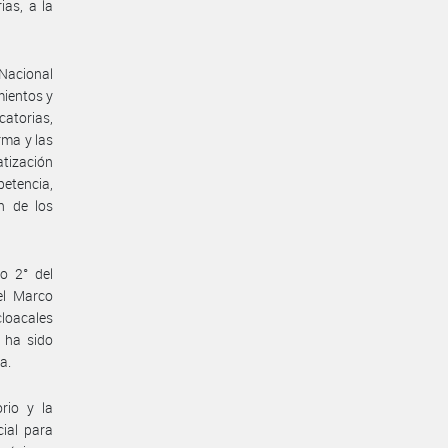
ias, a la
 Nacional
mientos y
catorias,
rma y las
atización
petencia,
ón de los
lo 2° del
el Marco
cloacales
e ha sido
a.
rio y la
ial para