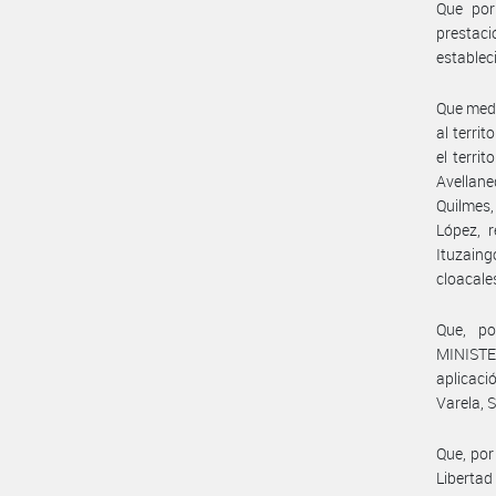
Que por
prestac
establec
Que medi
al terri
el terri
Avellan
Quilmes,
López, 
Ituzaing
cloacale
Que, po
MINISTE
aplicaci
Varela, 
Que, por
Libertad