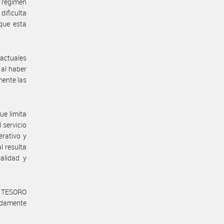
l régimen
dificulta
 que esta
 actuales
 al haber
ente las
ue limita
 servicio
erativo y
 resulta
alidad y
l TESORO
adamente