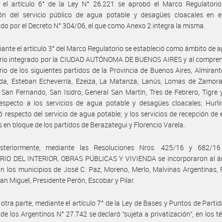
 el artículo 6° de la Ley N° 26.221 se aprobó el Marco Regulatorio
ión del servicio público de agua potable y desagües cloacales en e
ido por el Decreto N° 304/06, el que como Anexo 2 integra la misma.
ante el artículo 3° del Marco Regulatorio se estableció como ámbito de a
torio integrado por la CIUDAD AUTÓNOMA DE BUENOS AIRES y al compren
torio de los siguientes partidos de la Provincia de Buenos Aires, Almiran
eda, Esteban Echeverría, Ezeiza, La Matanza, Lanús, Lomas de Zamora
 San Fernando, San Isidro, General San Martín, Tres de Febrero, Tigre 
respecto a los servicios de agua potable y desagües cloacales; Hurl
ó respecto del servicio de agua potable; y los servicios de recepción de 
s en bloque de los partidos de Berazategui y Florencio Varela.
steriormente, mediante las Resoluciones Nros. 425/16 y 682/16
RIO DEL INTERIOR, OBRAS PÚBLICAS Y VIVIENDA se incorporaron al á
ón los municipios de José C. Paz, Moreno, Merlo, Malvinas Argentinas, 
San Miguel, Presidente Perón, Escobar y Pilar.
 otra parte, mediante el artículo 7° de la Ley de Bases y Puntos de Partid
 de los Argentinos N° 27.742 se declaró “sujeta a privatización”, en los t