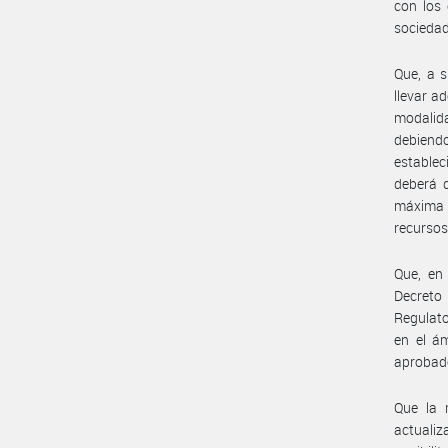
con los 
socieda
Que, a s
llevar a
modalida
debiendo
establec
deberá d
máxima c
recursos,
Que, en 
Decreto
Regulato
en el ám
aprobado
Que la 
actuali