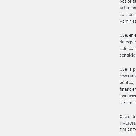
posibili
actualme
su adecu
Administ
Que, en 
de expan
sido con
condicio
Que la p
severame
público,
financi
insufic
sostenibi
Que entr
NACIONA
DÓLARES