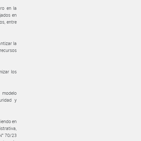
oro en la
jados en
os, entre
ntizar la
 recursos
mizar los
o modelo
uridad y
niendo en
strativa,
 N° 70/23