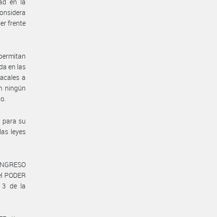
ad en la
onsidera
er frente
permitan
da en las
oacales a
n ningún
io.
a para su
las leyes
 CONGRESO
el PODER
 3 de la