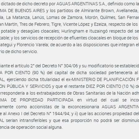
 dictado de dicho decreto por AGUAS ARGENTINAS S.A., definido como 
A DE BUENOS AIRES y los partidos de Almirante Brown, Avellaneda,
ría, La Matanza, Lanús, Lomas de Zamora, Morón, Quilmes, San Ferna
San Martín, Tres de Febrero, Tigre, Vicente López y Ezeiza, respecto de los 
potable y desagües cloacales; Hurlingham e Ituzaingó respecto del se
able; y los servicios de recepción de efluentes cloacales en bloque de los
ategui y Florencio Varela; de acuerdo a las disposiciones que integran e
io de dicho servicio.
ante el artículo 2° del Decreto N° 304/06 y su modificatorio se estableció: 
 POR CIENTO (90 %) del capital de dicha sociedad pertenecería a
L, ejerciendo dicha titularidad el ex-MINISTERIO DE PLANIFICACIÓN 
ÓN PÚBLICA Y SERVICIOS y que el restante DIEZ POR CIENTO (10 %) del
orrespondería a los extrabajadores de Obras Sanitarias de la Nación adh
MA DE PROPIEDAD PARTICIPADA en virtud del cual se incor
amente como accionistas de la exconcesionaria AGUAS ARGENTIN
 al Anexo I del Decreto N° 1944/94; y ii) que las acciones propiedad d
L serían intransferibles y que esa proporción no podrá ser disminu
ncia de operación social alguna.