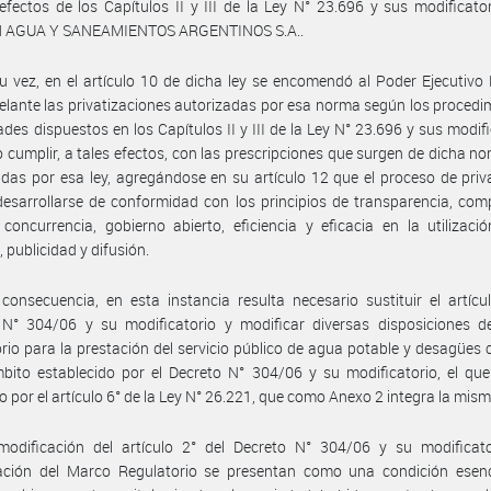
efectos de los Capítulos II y III de la Ley N° 23.696 y sus modificator
d AGUA Y SANEAMIENTOS ARGENTINOS S.A..
u vez, en el artículo 10 de dicha ley se encomendó al Poder Ejecutivo
delante las privatizaciones autorizadas por esa norma según los procedi
des dispuestos en los Capítulos II y III de la Ley N° 23.696 y sus modifi
 cumplir, a tales efectos, con las prescripciones que surgen de dicha no
idas por esa ley, agregándose en su artículo 12 que el proceso de priv
esarrollarse de conformidad con los principios de transparencia, com
oncurrencia, gobierno abierto, eficiencia y eficacia en la utilizaci
 publicidad y difusión.
consecuencia, en esta instancia resulta necesario sustituir el artícu
 N° 304/06 y su modificatorio y modificar diversas disposiciones d
rio para la prestación del servicio público de agua potable y desagües 
bito establecido por el Decreto N° 304/06 y su modificatorio, el qu
 por el artículo 6° de la Ley N° 26.221, que como Anexo 2 integra la mism
modificación del artículo 2° del Decreto N° 304/06 y su modificato
zación del Marco Regulatorio se presentan como una condición esenc