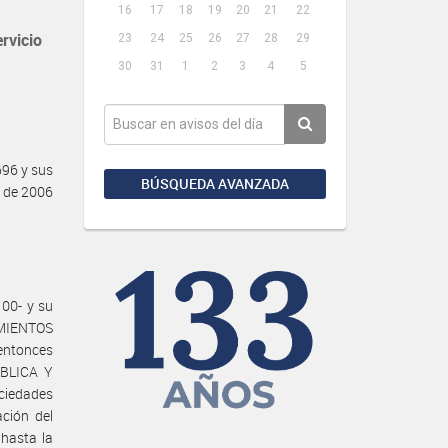
16
17
18
19
20
21
22
rvicio
23
24
25
26
27
28
29
30
31
1
2
3
4
5
96 y sus
BÚSQUEDA AVANZADA
o de 2006
100- y su
AMIENTOS
entonces
ÚBLICA Y
ciedades
ación del
 hasta la