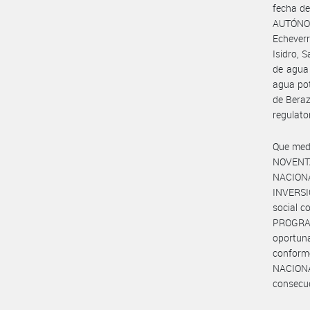
fecha de
AUTÓNOM
Echever
Isidro, 
de agua 
agua pot
de Beraz
regulator
Que medi
NOVENTA
NACIONA
INVERSI
social c
PROGRA
oportun
conforme
NACIONA
consecue