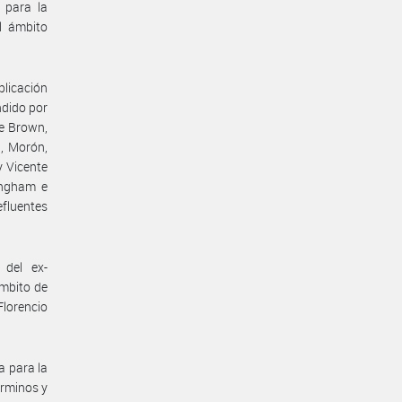
 para la
l ámbito
plicación
dido por
te Brown,
, Morón,
y Vicente
ingham e
efluentes
 del ex-
mbito de
Florencio
a para la
érminos y