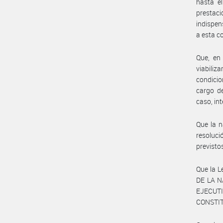
hasta e
prestac
indispen
a esta c
Que, en
viabiliz
condicio
cargo d
caso, in
Que la n
resoluci
previst
Que la L
DE LA NA
EJECUTI
CONSTI