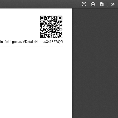
Presentation
Print
Download
Too
Mode
tinoficial.gob.ar/#!DetalleNorma/341827/QR