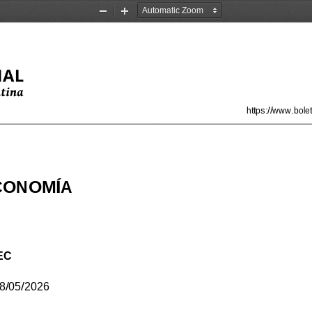
Zoom
Zoom
Out
In
https://www.bole
ECONOMÍA
EC
8/05/2026