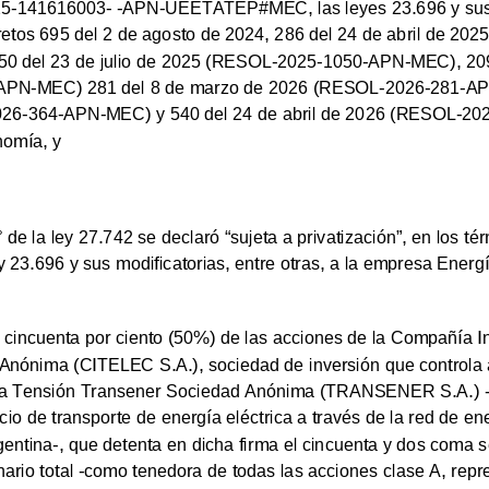
025-141616003- -APN-UEETATEP#MEC, las leyes 23.696 y sus m
retos 695 del 2 de agosto de 2024, 286 del 24 de abril de 2025
050 del 23 de julio de 2025 (RESOL-2025-1050-APN-MEC), 209
PN-MEC) 281 del 8 de marzo de 2026 (RESOL-2026-281-APN
26-364-APN-MEC) y 540 del 24 de abril de 2026 (RESOL-2
onomía,
y
° de la ley 27.742 se declaró “sujeta a privatización”, en los té
a ley 23.696 y sus modificatorias, entre otras, a la empresa Ene
 cincuenta por ciento (50%) de las acciones de la Compañía I
d Anónima (CITELEC S.A.), sociedad de inversión que control
lta Tensión Transener Sociedad Anónima (TRANSENER S.A.) -ti
icio de transporte de energía eléctrica a través de la red de ene
gentina-, que detenta en dicha firma el cincuenta y dos coma s
nario total -como tenedora de todas las acciones clase A, repr