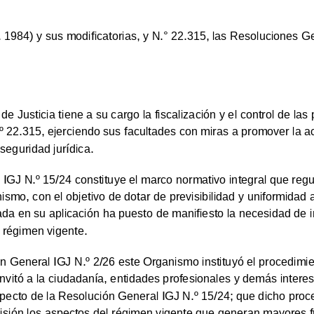
 1984) y sus modificatorias, y N.° 22.315, las Resoluciones G
e Justicia tiene a su cargo la fiscalización y el control de las
 22.315, ejerciendo sus facultades con miras a promover la ac
 seguridad jurídica.
IGJ N.º 15/24 constituye el marco normativo integral que regul
smo, con el objetivo de dotar de previsibilidad y uniformidad a
da en su aplicación ha puesto de manifiesto la necesidad de i
 régimen vigente.
n General IGJ N.º 2/26 este Organismo instituyó el procedimi
invitó a la ciudadanía, entidades profesionales y demás inter
pecto de la Resolución General IGJ N.º 15/24; que dicho proc
ecisión los aspectos del régimen vigente que generan mayores f