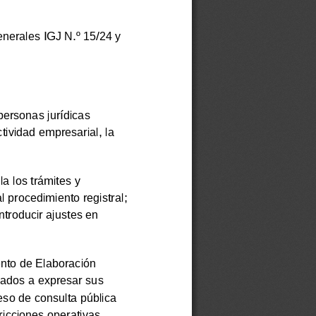
enerales IGJ N.º 15/24 y
 personas jurídicas
tividad empresarial, la
a los trámites y
l procedimiento registral;
ntroducir ajustes en
ento de Elaboración
esados a expresar sus
eso de consulta pública
ricciones operativas,