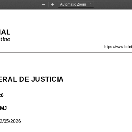
Zoom
Zoom
Out
In
https://www.bole
RAL DE JUSTICIA
26
#MJ
2/05/2026