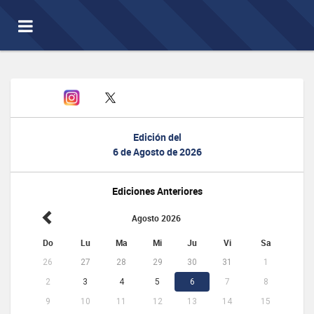
Toggle
navigation
Edición del
6 de Agosto de 2026
Ediciones Anteriores
Agosto 2026
Do
Lu
Ma
Mi
Ju
Vi
Sa
26
27
28
29
30
31
1
2
3
4
5
6
7
8
9
10
11
12
13
14
15