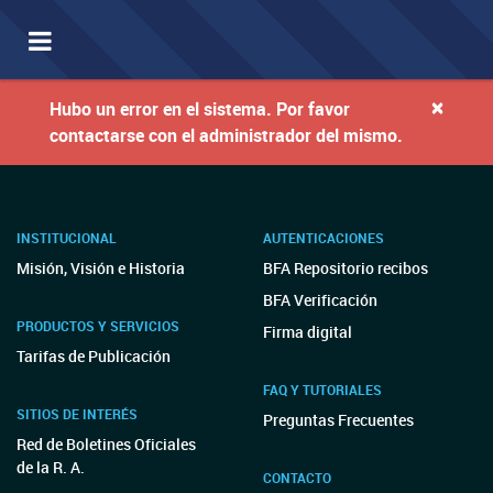
Toggle
navigation
×
Hubo un error en el sistema. Por favor
contactarse con el administrador del mismo.
INSTITUCIONAL
AUTENTICACIONES
Misión, Visión e Historia
BFA Repositorio recibos
BFA Verificación
PRODUCTOS Y SERVICIOS
Firma digital
Tarifas de Publicación
FAQ Y TUTORIALES
SITIOS DE INTERÉS
Preguntas Frecuentes
Red de Boletines Oficiales
de la R. A.
CONTACTO