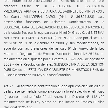
referéndum del Jefe de Gabinete de Ministros, celebrado entre el
entonces titular de la SECRETARIA DE EVALUACION
PRESUPUESTARIA de la JEFATURA DE GABINETE DE MINISTROS y
Da. Camila VILLARREAL CAROL (D.N.I. Nº 36.821.323), para
desempeñar funciones de Asistente Administrativa en la
SUBSECRETARIA DE EVALUACION DEL PRESUPUESTO NACIONAL
de la citada Secretaría, equiparada al Nivel D - Grado 0, del SISTEMA
NACIONAL DE EMPLEO PUBLICO (SINEP), aprobado por el Decreto
Nº 2098 del 3 de diciembre de 2008 y sus modificatorios, de
acuerdo con las previsiones del artículo 9° del Anexo de la Ley
Marco de Regulación de Empleo Público Nacional Nº 25.164, su
reglamentación dispuesta por el Decreto Nº 1421 del 8 de agosto de
2002 y de la Resolución de la ex SUBSECRETARIA DE LA GESTION
PUBLICA de la JEFATURA DE GABINETE DE MINISTROS Nº 48 del
30 de diciembre de 2002 y sus modificatorias.
Art. 2° — Autorízase la contratación que se aprueba en el artículo 1°
de la presente medida, como excepción a lo establecido en el inciso
c), punto II del artículo 9° del Anexo I al Decreto Nº 1421/02
reglamentario de la Ley Marco de Regulación de Empleo Público
Nacional Nº 25.164.