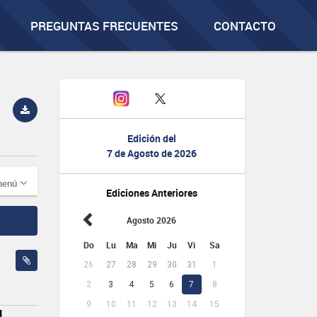
PREGUNTAS FRECUENTES
CONTACTO
Edición del
7 de Agosto de 2026
menú
Ediciones Anteriores
Agosto 2026
Do
Lu
Ma
Mi
Ju
Vi
Sa
26
27
28
29
30
31
1
2
3
4
5
6
7
8
9
10
11
12
13
14
15
N