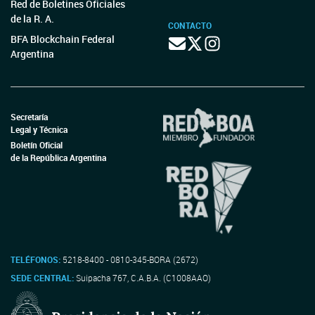
Red de Boletines Oficiales
de la R. A.
CONTACTO
BFA Blockchain Federal
Argentina
Secretaría
Legal y Técnica
Boletín Oficial
de la República Argentina
TELÉFONOS:
5218-8400 - 0810-345-BORA (2672)
SEDE CENTRAL:
Suipacha 767, C.A.B.A. (C1008AAO)