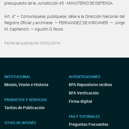
presupuesto de la Jurisdicción 45 - MINISTERIO DE DEFENSA.
Art. 4° — Comuníquese, publíquese, dése a la Dirección Nacional del
Registro Oficial y archívese. — FERNANDEZ DE KIRCHNER. — Jorge
M. Capitanich. — Agustín O. Rossi.
Fecha de publicación 03/02/2014
INSTITUCIONAL
AUTENTICACIONES
Misión, Visión e Historia
BFA Repositorio recibos
BFA Verificación
PRODUCTOS Y SERVICIOS
Firma digital
Tarifas de Publicación
FAQ Y TUTORIALES
SITIOS DE INTERÉS
Preguntas Frecuentes