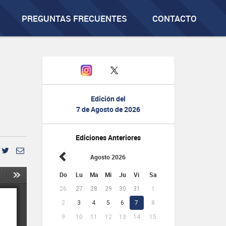
PREGUNTAS FRECUENTES
CONTACTO
Edición del
7 de Agosto de 2026
Ediciones Anteriores
Agosto 2026
Do
Lu
Ma
Mi
Ju
Vi
Sa
26
27
28
29
30
31
1
2
3
4
5
6
7
8
9
10
11
12
13
14
15