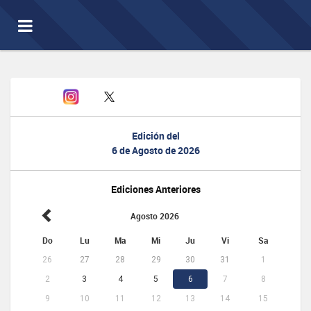
Toggle
navigation
Edición del
6 de Agosto de 2026
Ediciones Anteriores
Agosto 2026
Do
Lu
Ma
Mi
Ju
Vi
Sa
26
27
28
29
30
31
1
2
3
4
5
6
7
8
9
10
11
12
13
14
15