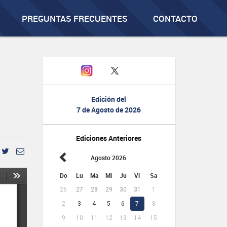
PREGUNTAS FRECUENTES
CONTACTO
Edición del
7 de Agosto de 2026
Ediciones Anteriores
Agosto 2026
Do
Lu
Ma
Mi
Ju
Vi
Sa
26
27
28
29
30
31
1
2
3
4
5
6
7
8
9
10
11
12
13
14
15