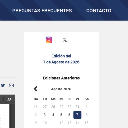
PREGUNTAS FRECUENTES
CONTACTO
Edición del
7 de Agosto de 2026
Ediciones Anteriores
Agosto 2026
Do
Lu
Ma
Mi
Ju
Vi
Sa
26
27
28
29
30
31
1
2
3
4
5
6
7
8
9
10
11
12
13
14
15