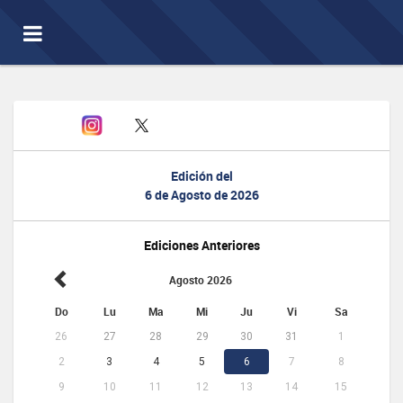
Toggle
navigation
Edición del
6 de Agosto de 2026
Ediciones Anteriores
Agosto 2026
Do
Lu
Ma
Mi
Ju
Vi
Sa
26
27
28
29
30
31
1
2
3
4
5
6
7
8
9
10
11
12
13
14
15