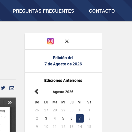
PREGUNTAS FRECUENTES
CONTACTO
Edición del
7 de Agosto de 2026
Ediciones Anteriores
Agosto 2026
Do
Lu
Ma
Mi
Ju
Vi
Sa
26
27
28
29
30
31
1
2
3
4
5
6
7
8
9
10
11
12
13
14
15