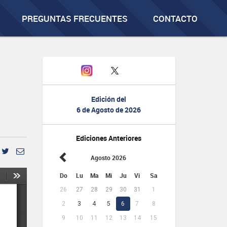
PREGUNTAS FRECUENTES
CONTACTO
Edición del
6 de Agosto de 2026
Ediciones Anteriores
Agosto 2026
Do
Lu
Ma
Mi
Ju
Vi
Sa
26
27
28
29
30
31
1
2
3
4
5
6
7
8
9
10
11
12
13
14
15