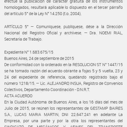
efectúe la publicación de carácter gratuita de los instrumentos
homologados, resultará aplicable lo dispuesto en el tercer párrafo
del artículo 5° de la Ley N° 14.250 (t.o. 2004).
ARTÍCULO 5° — Comuníquese, publíquese, dése a la Dirección
Nacional del Registro Oficial y archívese. — Dra. NOEMI RIAL,
Secretaria de Trabajo.
Expediente N° 1.683.675/15
Buenos Aires, 24 de septiembre de 2015
De conformidad con lo ordenado en la RESOLUCION ST N° 1447/15
se ha tomado razón del acuerdo obrante a fojas 5 y 5 vuelta, 23 y
24 del expediente de referencia, quedando registrado bajo el
número 1218/15. — Lic. ALEJANDRO INSUA, Registro de Convenios
Colectivos, Departamento Coordinación - D.N.R.T.
ACTA ACUERDO
En la Ciudad Autónoma de Buenos Aires, a los 16 días del mes de
Julio de 2015, se reúnen los representantes de GESTAMP BAIRES
S.A., LUCAS MARIA MARTIN, DNI 22.647.241 en adelante La
Empresa, por una parte y por la otra los representantes del
SINDICATO DE MECÁNICOS Y AFINES DEL TRANSPORTE