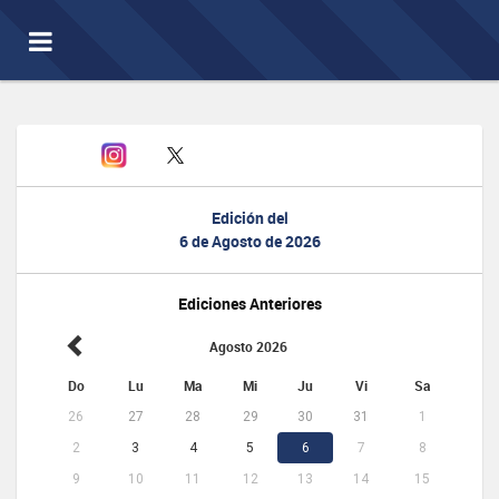
Toggle
navigation
Edición del
6 de Agosto de 2026
Ediciones Anteriores
Agosto 2026
Do
Lu
Ma
Mi
Ju
Vi
Sa
26
27
28
29
30
31
1
2
3
4
5
6
7
8
9
10
11
12
13
14
15