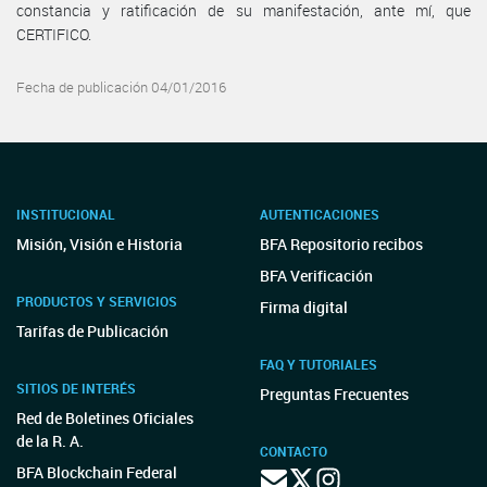
constancia y ratificación de su manifestación, ante mí, que
CERTIFICO.
Fecha de publicación 04/01/2016
INSTITUCIONAL
AUTENTICACIONES
Misión, Visión e Historia
BFA Repositorio recibos
BFA Verificación
PRODUCTOS Y SERVICIOS
Firma digital
Tarifas de Publicación
FAQ Y TUTORIALES
SITIOS DE INTERÉS
Preguntas Frecuentes
Red de Boletines Oficiales
de la R. A.
CONTACTO
BFA Blockchain Federal