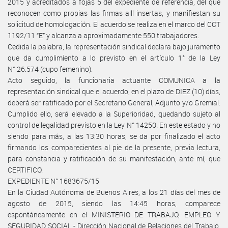
2015 y acreditados a fojas 5 del expediente de referencia, del que
reconocen como propias las firmas allí insertas, y manifiestan su
solicitud de homologación. El acuerdo se realiza en el marco del CCT
1192/11 “E” y alcanza a aproximadamente 550 trabajadores.
Cedida la palabra, la representación sindical declara bajo juramento
que da cumplimiento a lo previsto en el artículo 1° de la Ley
N° 26.574 (cupo femenino).
Acto seguido, la funcionaria actuante COMUNICA a la
representación sindical que el acuerdo, en el plazo de DIEZ (10) días,
deberá ser ratificado por el Secretario General, Adjunto y/o Gremial.
Cumplido ello, será elevado a la Superioridad, quedando sujeto al
control de legalidad previsto en la Ley N° 14250. En este estado y no
siendo para más, a las 13:30 horas, se da por finalizado el acto
firmando los comparecientes al pie de la presente, previa lectura,
para constancia y ratificación de su manifestación, ante mí, que
CERTIFICO.
EXPEDIENTE N° 1683675/15
En la Ciudad Autónoma de Buenos Aires, a los 21 días del mes de
agosto de 2015, siendo las 14:45 horas, comparece
espontáneamente en el MINISTERIO DE TRABAJO, EMPLEO Y
SEGURIDAD SOCIAL - Dirección Nacional de Relaciones del Trabajo,