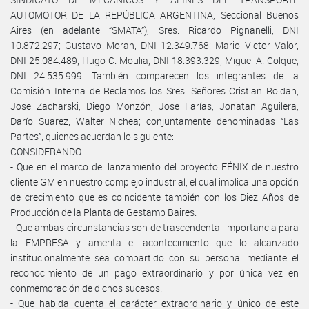
AUTOMOTOR DE LA REPÚBLICA ARGENTINA, Seccional Buenos
Aires (en adelante “SMATA”), Sres. Ricardo Pignanelli, DNI
10.872.297; Gustavo Moran, DNI 12.349.768; Mario Victor Valor,
DNI 25.084.489; Hugo C. Moulia, DNI 18.393.329; Miguel A. Colque,
DNI 24.535.999. También comparecen los integrantes de la
Comisión Interna de Reclamos los Sres. Señores Cristian Roldan,
Jose Zacharski, Diego Monzón, Jose Farías, Jonatan Aguilera,
Darío Suarez, Walter Nichea; conjuntamente denominadas “Las
Partes”, quienes acuerdan lo siguiente:
CONSIDERANDO
- Que en el marco del lanzamiento del proyecto FÉNIX de nuestro
cliente GM en nuestro complejo industrial, el cual implica una opción
de crecimiento que es coincidente también con los Diez Años de
Producción de la Planta de Gestamp Baires.
- Que ambas circunstancias son de trascendental importancia para
la EMPRESA y amerita el acontecimiento que lo alcanzado
institucionalmente sea compartido con su personal mediante el
reconocimiento de un pago extraordinario y por única vez en
conmemoración de dichos sucesos.
- Que habida cuenta el carácter extraordinario y único de este