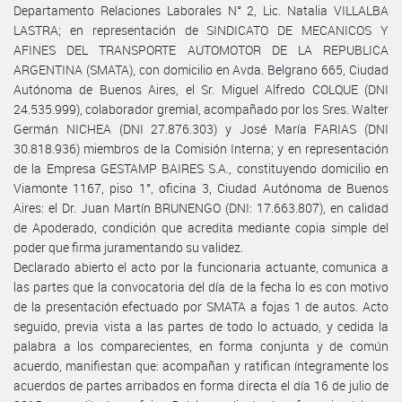
Departamento Relaciones Laborales N° 2, Lic. Natalia VILLALBA
LASTRA; en representación de SINDICATO DE MECANICOS Y
AFINES DEL TRANSPORTE AUTOMOTOR DE LA REPUBLICA
ARGENTINA (SMATA), con domicilio en Avda. Belgrano 665, Ciudad
Autónoma de Buenos Aires, el Sr. Miguel Alfredo COLQUE (DNI
24.535.999), colaborador gremial, acompañado por los Sres. Walter
Germán NICHEA (DNI 27.876.303) y José María FARIAS (DNI
30.818.936) miembros de la Comisión Interna; y en representación
de la Empresa GESTAMP BAIRES S.A., constituyendo domicilio en
Viamonte 1167, piso 1°, oficina 3, Ciudad Autónoma de Buenos
Aires: el Dr. Juan Martín BRUNENGO (DNI: 17.663.807), en calidad
de Apoderado, condición que acredita mediante copia simple del
poder que firma juramentando su validez.
Declarado abierto el acto por la funcionaria actuante, comunica a
las partes que la convocatoria del día de la fecha lo es con motivo
de la presentación efectuado por SMATA a fojas 1 de autos. Acto
seguido, previa vista a las partes de todo lo actuado, y cedida la
palabra a los comparecientes, en forma conjunta y de común
acuerdo, manifiestan que: acompañan y ratifican íntegramente los
acuerdos de partes arribados en forma directa el día 16 de julio de