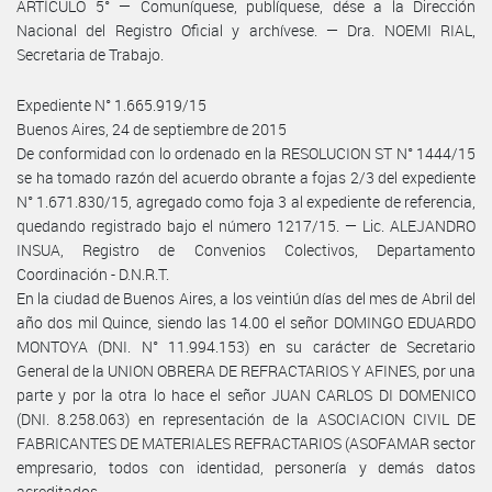
ARTÍCULO 5° — Comuníquese, publíquese, dése a la Dirección
Nacional del Registro Oficial y archívese. — Dra. NOEMI RIAL,
Secretaria de Trabajo.
Expediente N° 1.665.919/15
Buenos Aires, 24 de septiembre de 2015
De conformidad con lo ordenado en la RESOLUCION ST N° 1444/15
se ha tomado razón del acuerdo obrante a fojas 2/3 del expediente
N° 1.671.830/15, agregado como foja 3 al expediente de referencia,
quedando registrado bajo el número 1217/15. — Lic. ALEJANDRO
INSUA, Registro de Convenios Colectivos, Departamento
Coordinación - D.N.R.T.
En la ciudad de Buenos Aires, a los veintiún días del mes de Abril del
año dos mil Quince, siendo las 14.00 el señor DOMINGO EDUARDO
MONTOYA (DNI. N° 11.994.153) en su carácter de Secretario
General de la UNION OBRERA DE REFRACTARIOS Y AFINES, por una
parte y por la otra lo hace el señor JUAN CARLOS DI DOMENICO
(DNI. 8.258.063) en representación de la ASOCIACION CIVIL DE
FABRICANTES DE MATERIALES REFRACTARIOS (ASOFAMAR sector
empresario, todos con identidad, personería y demás datos
acreditados.