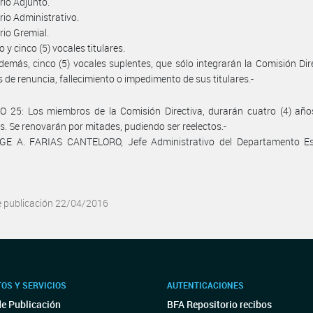
ario Adjunto.
ario Administrativo.
rio Gremial.
o y cinco (5) vocales titulares.
emás, cinco (5) vocales suplentes, que sólo integrarán la Comisión Dir
s de renuncia, fallecimiento o impedimento de sus titulares.-
O 25: Los miembros de la Comisión Directiva, durarán cuatro (4) año
s. Se renovarán por mitades, pudiendo ser reelectos.-
RGE A. FARIAS CANTELORO, Jefe Administrativo del Departamento Es
e publicación 22/04/2016
OS Y SERVICIOS
AUTENTICACIONES
de Publicación
BFA Repositorio recibos