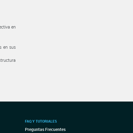
ectiva en
s en sus
tructura
FAQ Y TUTORIALES
Preguntas Frecuentes