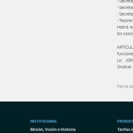
- Secret
- Secret
- Secreta
- Tesorer
Habrá ad
los caso
ARTÍCUL
funcione
Lic. JO
Sindical.
Fecha d
INSTITUCIONAL
PRODUCT
Misión, Visión e Historia
Tarifas 