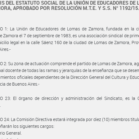
IS DEL ESTATUTO SOCIAL DE LA UNIÓN DE EDUCADORES DE
ORA, APROBADO POR RESOLUCIÓN M.T.E. Y S.S. N° 1192/15
O 1: La Unión de Educadores de Lomas de Zamora, fundada en la c
 Zamora el 7 de septiembre de 1983, es una asociación sindical de prim
cilio legal en la calle Sáenz 160 de la ciudad de Lomas de Zamora, Pro
ires.-
 2: Su zona de actuación comprende el partido de Lomas de Zamora, a
nal docente de todas las ramas y jerarquías de la enseñanza que se des
imientos oficiales dependientes de la Dirección General del Cultura y Edu
ncia de Buenos Aires.-
O 23: El órgano de dirección y administración del Sindicato, es la 
.
 24: La Comisión Directiva estará integrada por diez (10) miembros titul
arán los siguientes cargos:
rio General.