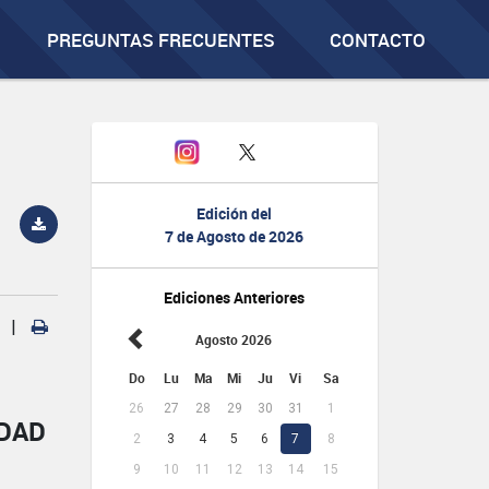
PREGUNTAS FRECUENTES
CONTACTO
Edición del
7 de Agosto de 2026
Ediciones Anteriores
|
Agosto 2026
Do
Lu
Ma
Mi
Ju
Vi
Sa
26
27
28
29
30
31
1
IDAD
2
3
4
5
6
7
8
9
10
11
12
13
14
15