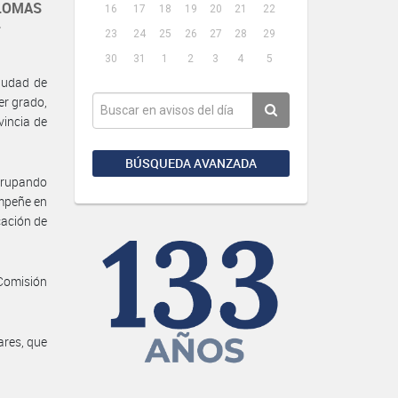
 LOMAS
16
17
18
19
20
21
22
.
23
24
25
26
27
28
29
30
31
1
2
3
4
5
iudad de
er grado,
vincia de
BÚSQUEDA AVANZADA
grupando
empeñe en
cación de
Comisión
ares, que