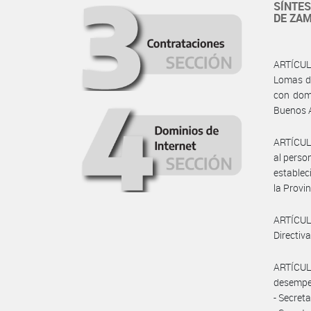
SÍNTES
DE ZAM
ARTÍCUL
Lomas de
con domi
Buenos A
ARTÍCULO
al perso
establec
la Provi
ARTÍCUL
Directiva
ARTÍCULO
desempeñ
- Secreta