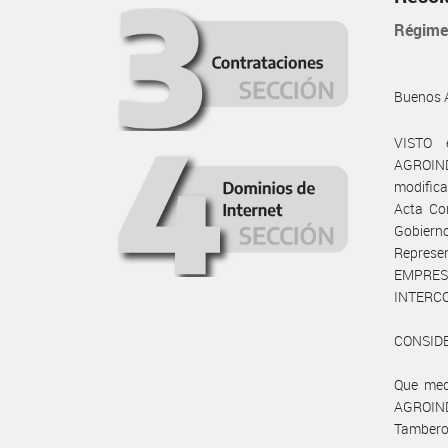
Régime
Buenos 
VISTO 
AGROIND
modifica
Acta Co
Gobiern
Represe
EMPRE
INTERCO
CONSID
Que med
AGROIND
Tambero