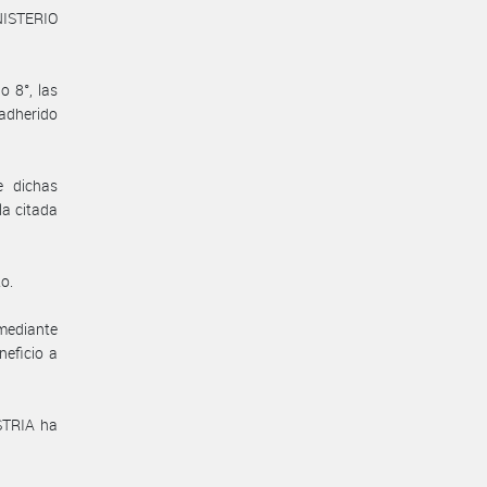
NISTERIO
o 8°, las
adherido
e dichas
la citada
o.
mediante
neficio a
STRIA ha