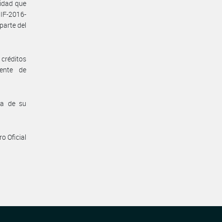
ridad que
IF-2016-
arte del
créditos
ente de
ha de su
o Oficial