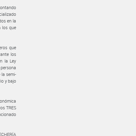
contando
cializado
dos en la
 los que
eros que
ante los
n la Ley
 persona
 la semi-
io y bajo
económica
ros TRES
encionado
 LECHERÍA