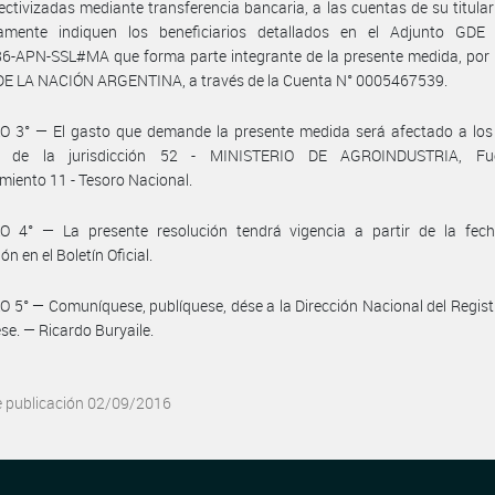
ectivizadas mediante transferencia bancaria, a las cuentas de su titula
amente indiquen los beneficiarios detallados en el Adjunto GDE 
-APN-SSL#MA que forma parte integrante de la presente medida, por p
E LA NACIÓN ARGENTINA, a través de la Cuenta N° 0005467539.
O 3° — El gasto que demande la presente medida será afectado a los 
es de la jurisdicción 52 - MINISTERIO DE AGROINDUSTRIA, Fu
miento 11 - Tesoro Nacional.
O 4° — La presente resolución tendrá vigencia a partir de la fec
ón en el Boletín Oficial.
 5° — Comuníquese, publíquese, dése a la Dirección Nacional del Registr
ese. — Ricardo Buryaile.
e publicación 02/09/2016