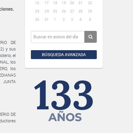
16
17
18
19
20
21
22
iones.
23
24
25
26
27
28
29
30
31
1
2
3
4
5
ERIO DE
2) y sus
BÚSQUEDA AVANZADA
terio, el
NAL, los
ERO, los
MEDIANAS
 JUNTA
TERIO DE
ductores