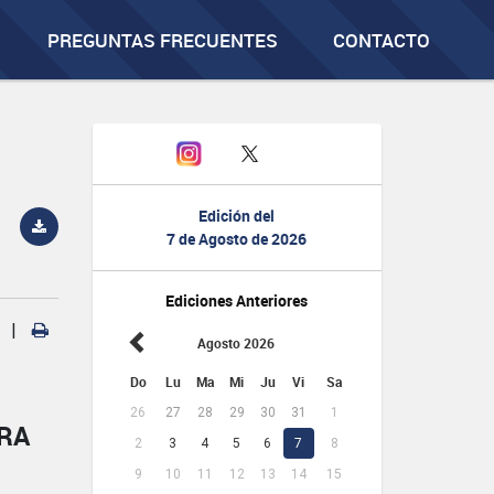
PREGUNTAS FRECUENTES
CONTACTO
Edición del
7 de Agosto de 2026
Ediciones Anteriores
|
Agosto 2026
Do
Lu
Ma
Mi
Ju
Vi
Sa
26
27
28
29
30
31
1
ERA
2
3
4
5
6
7
8
9
10
11
12
13
14
15