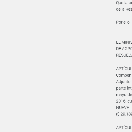
Que la p
de la Re
Por ello,
EL MINI
DE AGR
RESUELV
ARTÍCUL
Compens
Adjunto
parte in
mayo de
2016, c
NUEVE
($ 29.189
ARTÍCUL