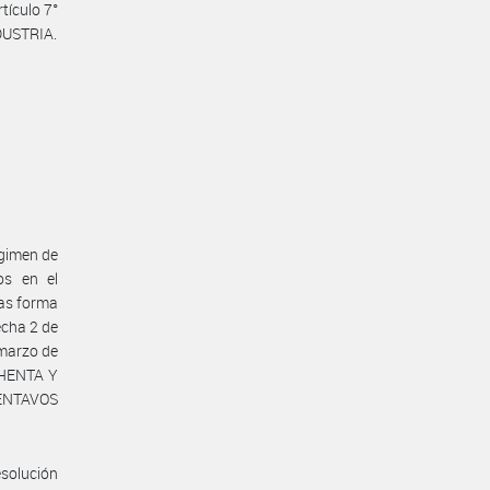
tículo 7°
DUSTRIA.
gimen de
os en el
as forma
echa 2 de
marzo de
CHENTA Y
NTAVOS
solución