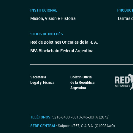
INSTITUCIONAL
PRODUCT
Misión, Visión e Historia
Tarifas 
SITIOS DE INTERÉS
Red de Boletines Oficiales de la R. A.
BFA Blockchain Federal Argentina
Secretaría
Boletín Oficial
Legal y Técnica
de la República
Argentina
TELÉFONOS:
5218-8400 - 0810-345-BORA (2672)
SEDE CENTRAL:
Suipacha 767, C.A.B.A. (C1008AAO)