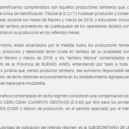
 beneficiarios comprendidos son aquellos productores tamberos que, 
e Única de Identificación Tributaria (C.U.I.T.) hubiesen producido y comer
uda, durante los meses de febrero y marzo de 2016, y estuviesen inclui
de tambos proveedores de cualesquiera de los operadores lácteos con
lizaron su producción en los referidos meses.
imismo, están alcanzados por la medida todos los productores tamb
n producido y elaborado leche cruda en tambos de su propiedad dur
e febrero y marzo de 2016; y los “tambos fábrica” contemplados e
89 de la Provincia de BUENOS AIRES, entendiendo por tales a toda
 jurídica que, siendo productor tambero, sea asimismo responsable de
ión de leche obtenida exclusivamente en su establecimiento agropecuar
 de masa para mozzarella.
eneficio contemplado en dicho régimen consiste en una compensación 
S CERO COMA CUARENTA CENTAVOS ($ 0,40) por litro para los prime
OS (3.000 l) diarios de producción, en el período abarcado por el m
utoridad de Aplicación del referido régimen, es la SUBSECRETARÍA DE