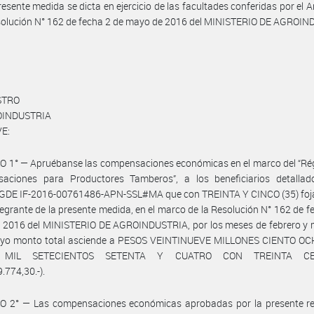
resente medida se dicta en ejercicio de las facultades conferidas por el Ar
solución N° 162 de fecha 2 de mayo de 2016 del MINISTERIO DE AGROIN
STRO
OINDUSTRIA
E:
O 1° — Apruébanse las compensaciones económicas en el marco del “Ré
aciones para Productores Tamberos”, a los beneficiarios detallad
 GDE IF-2016-00761486-APN-SSL#MA que con TREINTA Y CINCO (35) foj
tegrante de la presente medida, en el marco de la Resolución N° 162 de f
 2016 del MINISTERIO DE AGROINDUSTRIA, por los meses de febrero y 
uyo monto total asciende a PESOS VEINTINUEVE MILLONES CIENTO O
 MIL SETECIENTOS SETENTA Y CUATRO CON TREINTA CE
.774,30.-).
O 2° — Las compensaciones económicas aprobadas por la presente re