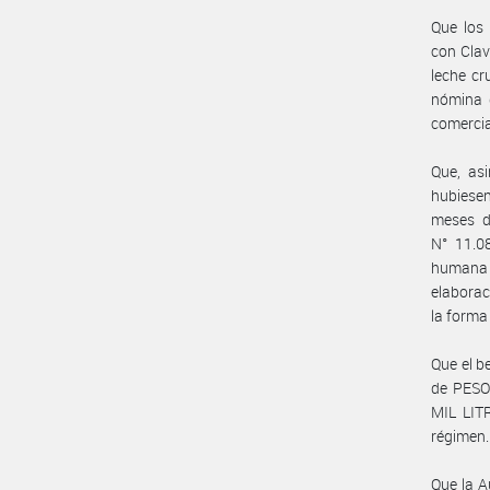
Que los
con Clav
leche cr
nómina 
comercia
Que, as
hubiese
meses d
N° 11.0
humana o
elaborac
la forma
Que el b
de PESO
MIL LITR
régimen.
Que la A