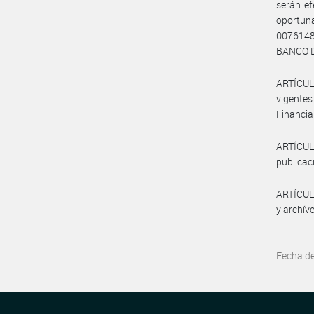
serán ef
oportun
00761486
BANCO D
ARTÍCUL
vigent
Financia
ARTÍCUL
publicaci
ARTÍCULO
y archív
Fecha d