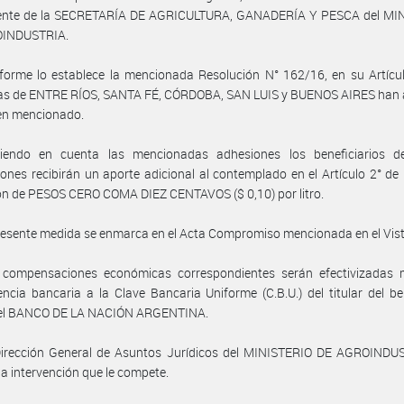
ente de la SECRETARÍA DE AGRICULTURA, GANADERÍA Y PESCA del MI
OINDUSTRIA.
orme lo establece la mencionada Resolución N° 162/16, en su Artícul
ias de ENTRE RÍOS, SANTA FÉ, CÓRDOBA, SAN LUIS y BUENOS AIRES han 
en mencionado.
iendo en cuenta las mencionadas adhesiones los beneficiarios d
ciones recibirán un aporte adicional al contemplado en el Artículo 2° de 
ón de PESOS CERO COMA DIEZ CENTAVOS ($ 0,10) por litro.
resente medida se enmarca en el Acta Compromiso mencionada en el Vist
 compensaciones económicas correspondientes serán efectivizadas 
encia bancaria a la Clave Bancaria Uniforme (C.B.U.) del titular del be
del BANCO DE LA NACIÓN ARGENTINA.
Dirección General de Asuntos Jurídicos del MINISTERIO DE AGROINDU
a intervención que le compete.