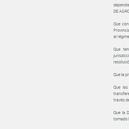
dependi
DE AGR
Que conf
Provinc
al régim
Que ten
jurisdic
resoluci
Que la p
Que las
transfer
través 
Que la 
tomado l