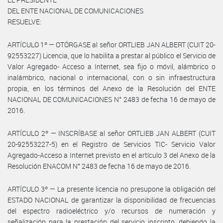
DEL ENTE NACIONAL DE COMUNICACIONES
RESUELVE:
ARTÍCULO 1º — OTÓRGASE al señor ORTLIEB JAN ALBERT (CUIT 20-
92553227) Licencia, que lo habilita a prestar al público el Servicio de
Valor Agregado- Acceso a Internet, sea fijo o móvil, alámbrico o
inalámbrico, nacional o internacional, con o sin infraestructura
propia, en los términos del Anexo de la Resolución del ENTE
NACIONAL DE COMUNICACIONES N° 2483 de fecha 16 de mayo de
2016.
ARTÍCULO 2º — INSCRÍBASE al señor ORTLIEB JAN ALBERT (CUIT
20-92553227-5) en el Registro de Servicios TIC- Servicio Valor
Agregado-Acceso a Internet previsto en el artículo 3 del Anexo de la
Resolución ENACOM N° 2483 de fecha 16 de mayo de 2016.
ARTÍCULO 3º — La presente licencia no presupone la obligación del
ESTADO NACIONAL de garantizar la disponibilidad de frecuencias
del espectro radioeléctrico y/o recursos de numeración y
señalización para la prestación del servicio inscripto, debiendo la