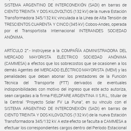
SISTEMA ARGENTINO DE INTERCONEXIÓN (SADI) en barras de
CIENTO TREINTA Y DOS KILOVOLTIOS (132 kV) de la nueva Estación
Transformadora 345/132 kV, vinculada a la Línea de Alta Tensión de
TRESCIENTOS CUARENTA Y CINCO (345 kV) Cobos-Andes, operada
por el Transportista Internacional INTERANDES SOCIEDAD
ANÓNIMA.
ARTÍCULO 2°.- Instrúyese a la COMPAÑÍA ADMINISTRADORA DEL
MERCADO MAYORISTA ELÉCTRICO SOCIEDAD ANÓNIMA
(CAMMESA) a efectos que los sobrecostos que se ocasionen a los
demás Agentes del MERCADO ELÉCTRICO MAYORISTA (MEM) y las
penalidades que deban abonar los prestadores de la Función
Técnica del Transporte (FTT) derivados de eventuales
indisponibilidades con motivo del ingreso que este acto autoriza,
sean cargadas a la firma FIELDFARE ARGENTINA II S.R.L., titular de
la Central “Proyecto Solar FV La Puna”, en su vínculo con el
SISTEMA ARGENTINO DE INTERCONEXIÓN (SADI) en barras de
CIENTO TREINTA Y DOS KILOVOLTIOS (132 kV) de la nueva Estación
Transformadora 345/132 kV. A este efecto se faculta a CAMMESA a
efectuar los correspondientes cargos dentro del Período Estacional