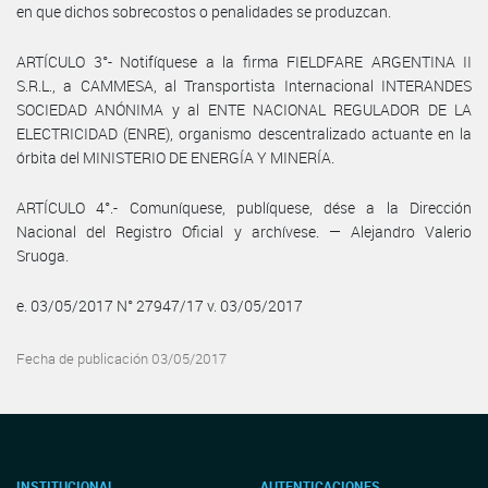
en que dichos sobrecostos o penalidades se produzcan.
ARTÍCULO 3°- Notifíquese a la firma FIELDFARE ARGENTINA II
S.R.L., a CAMMESA, al Transportista Internacional INTERANDES
SOCIEDAD ANÓNIMA y al ENTE NACIONAL REGULADOR DE LA
ELECTRICIDAD (ENRE), organismo descentralizado actuante en la
órbita del MINISTERIO DE ENERGÍA Y MINERÍA.
ARTÍCULO 4°.- Comuníquese, publíquese, dése a la Dirección
Nacional del Registro Oficial y archívese. — Alejandro Valerio
Sruoga.
e. 03/05/2017 N° 27947/17 v. 03/05/2017
Fecha de publicación 03/05/2017
INSTITUCIONAL
AUTENTICACIONES