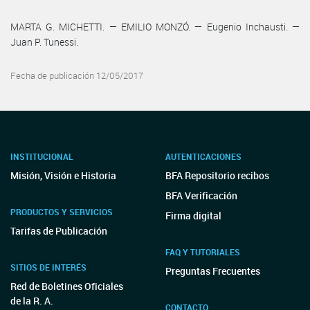
MARTA G. MICHETTI. — EMILIO MONZÓ. — Eugenio Inchausti. —
Juan P. Tunessi.
Fecha de publicación 12/05/2017
INSTITUCIONAL
AUTENTICACIONES
Misión, Visión e Historia
BFA Repositorio recibos
BFA Verificación
PRODUCTOS Y SERVICIOS
Firma digital
Tarifas de Publicación
FAQ Y TUTORIALES
SITIOS DE INTERÉS
Preguntas Frecuentes
Red de Boletines Oficiales
de la R. A.
CONTACTO