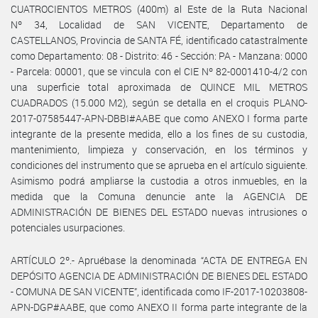
CUATROCIENTOS METROS (400m) al Este de la Ruta Nacional
Nº 34, Localidad de SAN VICENTE, Departamento de
CASTELLANOS, Provincia de SANTA FÉ, identificado catastralmente
como Departamento: 08 - Distrito: 46 - Sección: PA - Manzana: 0000
- Parcela: 00001, que se vincula con el CIE Nº 82-0001410-4/2 con
una superficie total aproximada de QUINCE MIL METROS
CUADRADOS (15.000 M2), según se detalla en el croquis PLANO-
2017-07585447-APN-DBBI#AABE que como ANEXO I forma parte
integrante de la presente medida, ello a los fines de su custodia,
mantenimiento, limpieza y conservación, en los términos y
condiciones del instrumento que se aprueba en el artículo siguiente.
Asimismo podrá ampliarse la custodia a otros inmuebles, en la
medida que la Comuna denuncie ante la AGENCIA DE
ADMINISTRACIÓN DE BIENES DEL ESTADO nuevas intrusiones o
potenciales usurpaciones.
ARTÍCULO 2º.- Apruébase la denominada “ACTA DE ENTREGA EN
DEPÓSITO AGENCIA DE ADMINISTRACIÓN DE BIENES DEL ESTADO
- COMUNA DE SAN VICENTE”, identificada como IF-2017-10203808-
APN-DGP#AABE, que como ANEXO II forma parte integrante de la