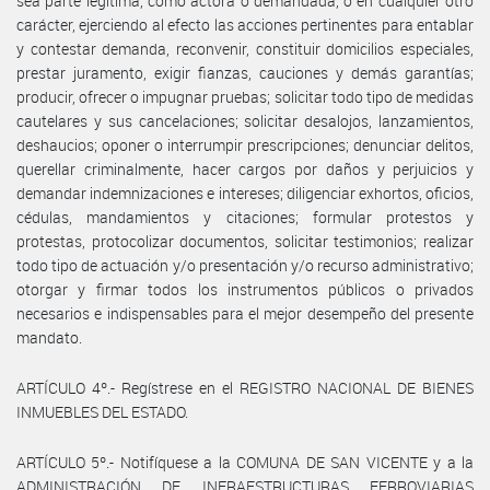
sea parte legítima, como actora o demandada, o en cualquier otro
carácter, ejerciendo al efecto las acciones pertinentes para entablar
y contestar demanda, reconvenir, constituir domicilios especiales,
prestar juramento, exigir fianzas, cauciones y demás garantías;
producir, ofrecer o impugnar pruebas; solicitar todo tipo de medidas
cautelares y sus cancelaciones; solicitar desalojos, lanzamientos,
deshaucios; oponer o interrumpir prescripciones; denunciar delitos,
querellar criminalmente, hacer cargos por daños y perjuicios y
demandar indemnizaciones e intereses; diligenciar exhortos, oficios,
cédulas, mandamientos y citaciones; formular protestos y
protestas, protocolizar documentos, solicitar testimonios; realizar
todo tipo de actuación y/o presentación y/o recurso administrativo;
otorgar y firmar todos los instrumentos públicos o privados
necesarios e indispensables para el mejor desempeño del presente
mandato.
ARTÍCULO 4º.- Regístrese en el REGISTRO NACIONAL DE BIENES
INMUEBLES DEL ESTADO.
ARTÍCULO 5º.- Notifíquese a la COMUNA DE SAN VICENTE y a la
ADMINISTRACIÓN DE INFRAESTRUCTURAS FERROVIARIAS