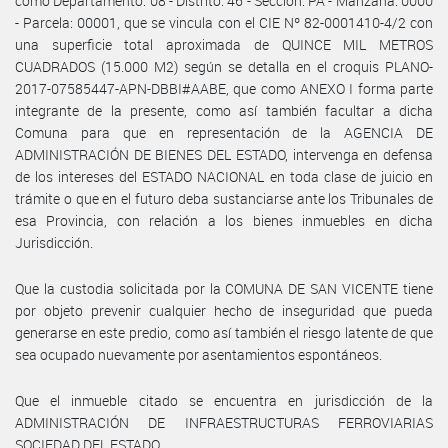
como Departamento: 08 - Distrito: 46 - Sección: PA - Manzana: 0000
- Parcela: 00001, que se vincula con el CIE Nº 82-0001410-4/2 con
una superficie total aproximada de QUINCE MIL METROS
CUADRADOS (15.000 M2) según se detalla en el croquis PLANO-
2017-07585447-APN-DBBI#AABE, que como ANEXO I forma parte
integrante de la presente, como así también facultar a dicha
Comuna para que en representación de la AGENCIA DE
ADMINISTRACIÓN DE BIENES DEL ESTADO, intervenga en defensa
de los intereses del ESTADO NACIONAL en toda clase de juicio en
trámite o que en el futuro deba sustanciarse ante los Tribunales de
esa Provincia, con relación a los bienes inmuebles en dicha
Jurisdicción.
Que la custodia solicitada por la COMUNA DE SAN VICENTE tiene
por objeto prevenir cualquier hecho de inseguridad que pueda
generarse en este predio, como así también el riesgo latente de que
sea ocupado nuevamente por asentamientos espontáneos.
Que el inmueble citado se encuentra en jurisdicción de la
ADMINISTRACIÓN DE INFRAESTRUCTURAS FERROVIARIAS
SOCIEDAD DEL ESTADO.