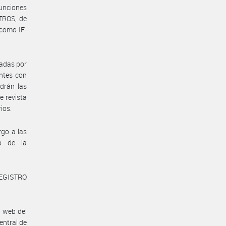
Funciones
TROS, de
 como IF-
tadas por
entes con
ndrán las
e revista
ios.
go a las
io de la
REGISTRO
n web del
entral de