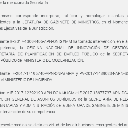
e la mencionada Secretaría.
imismo corresponde incorporar, ratificar y homologar distintas 
cientes a la JEFATURA DE GABINETE DE MINISTROS, en el Nomenc
s Ejecutivas de la Jurisdicción.
iante IF-2017-13094406-APN-ONIG#MM ha tomado intervención, en el á
petencia, la OFICINA NACIONAL DE INNOVACIÓN DE GESTIÓ
RETARÍA DE PLANIFICACIÓN DE EMPLEO PÚBLICO de la SECRET
PÚBLICO del MINISTERIO DE MODERNIZACIÓN.
diante IF-2017-14196740-APN-ONP#MHA y PV-2017-14390234-APN-
o el MINISTERIO DE HACIENDA.
iante IF-2017-12392190-APN-DGAJ#JGM e IF-2017-13677737-APN-
ECCIÓN GENERAL DE ASUNTOS JURÍDICOS de la SECRETARÍA DE REL
NTARIAS Y ADMINISTRACIÓN de la JEFATURA DE GABINETE DE MINI
ntervención de su competencia.
resente medida se dicta en virtud de las atribuciones emergentes del ar