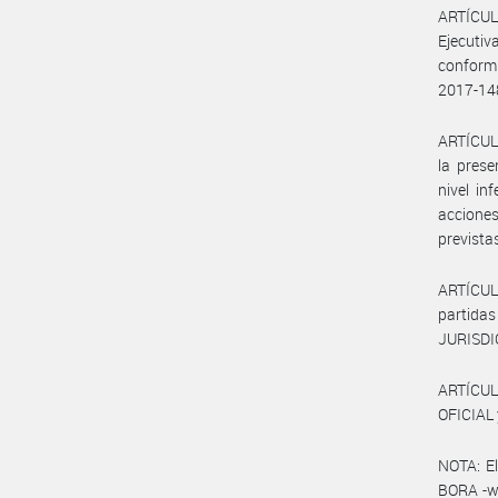
ARTÍCULO
Ejecuti
conformi
2017-14
ARTÍCULO
la prese
nivel in
acciones
prevista
ARTÍCULO
partida
JURISDI
ARTÍCUL
OFICIAL 
NOTA: El
BORA -ww