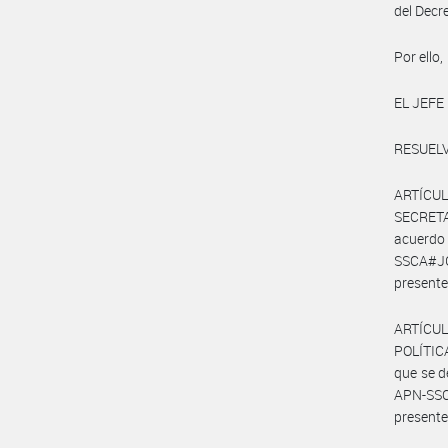
del Decr
Por ello,
EL JEFE
RESUELV
ARTÍCULO
SECRETA
acuerd
SSCA#JG
presente
ARTÍCUL
POLÍTIC
que se d
APN-SSC
presente