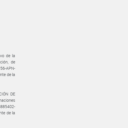
vo de la
ción, de
56-APN-
te de la
ACIÓN DE
naciones
14885402-
te de la