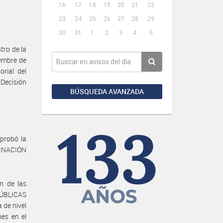
16
17
18
19
20
21
22
23
24
25
26
27
28
29
30
31
1
2
3
4
5
ro de la
embre de
rial del
 Decisión
BÚSQUEDA AVANZADA
probó la
DINACIÓN
n de las
PÚBLICAS
de nivel
nes en el