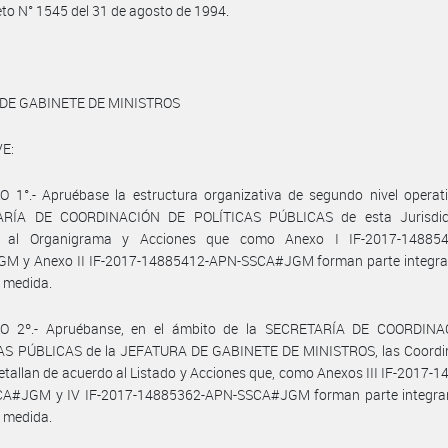
eto N° 1545 del 31 de agosto de 1994.
 DE GABINETE DE MINISTROS
E:
 1°.- Apruébase la estructura organizativa de segundo nivel operati
RÍA DE COORDINACIÓN DE POLÍTICAS PÚBLICAS de esta Jurisdic
o al Organigrama y Acciones que como Anexo I IF-2017-148854
M y Anexo II IF-2017-14885412-APN-SSCA#JGM forman parte integran
 medida.
O 2º.- Apruébanse, en el ámbito de la SECRETARÍA DE COORDIN
AS PÚBLICAS de la JEFATURA DE GABINETE DE MINISTROS, las Coordi
etallan de acuerdo al Listado y Acciones que, como Anexos III IF-2017-
A#JGM y IV IF-2017-14885362-APN-SSCA#JGM forman parte integran
 medida.