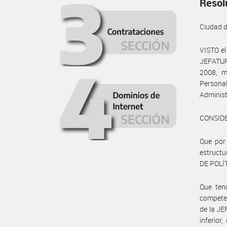
Resol
Ciudad 
VISTO e
JEFATUR
2008, m
Personal
Administ
CONSID
Que por 
estruct
DE POLÍ
Que ten
compete
de la JE
inferior