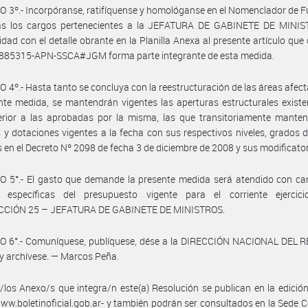
 3º.- Incorpóranse, ratifíquense y homológanse en el Nomenclador de 
vas los cargos pertenecientes a la JEFATURA DE GABINETE DE MINIS
dad con el detalle obrante en la Planilla Anexa al presente artículo que
885315-APN-SSCA#JGM forma parte integrante de esta medida.
 4º.- Hasta tanto se concluya con la reestructuración de las áreas afec
nte medida, se mantendrán vigentes las aperturas estructurales exist
ferior a las aprobadas por la misma, las que transitoriamente mante
 y dotaciones vigentes a la fecha con sus respectivos niveles, grados d
s en el Decreto Nº 2098 de fecha 3 de diciembre de 2008 y sus modificator
 5°.- El gasto que demande la presente medida será atendido con car
s específicas del presupuesto vigente para el corriente ejercic
CCIÓN 25 – JEFATURA DE GABINETE DE MINISTROS.
O 6°.- Comuníquese, publíquese, dése a la DIRECCIÓN NACIONAL DEL 
y archívese. — Marcos Peña.
/los Anexo/s que integra/n este(a) Resolución se publican en la edició
w.boletinoficial.gob.ar- y también podrán ser consultados en la Sede C