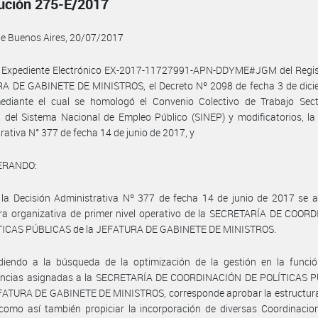
ución 275-E/2017
de Buenos Aires, 20/07/2017
l Expediente Electrónico EX-2017-11727991-APN-DDYME#JGM del Regist
A DE GABINETE DE MINISTROS, el Decreto Nº 2098 de fecha 3 de dici
ediante el cual se homologó el Convenio Colectivo de Trabajo Secto
 del Sistema Nacional de Empleo Público (SINEP) y modificatorios, la
rativa N° 377 de fecha 14 de junio de 2017, y
ERANDO:
la Decisión Administrativa Nº 377 de fecha 14 de junio de 2017 se a
ura organizativa de primer nivel operativo de la SECRETARÍA DE COOR
TICAS PÚBLICAS de la JEFATURA DE GABINETE DE MINISTROS.
diendo a la búsqueda de la optimización de la gestión en la funció
ncias asignadas a la SECRETARÍA DE COORDINACIÓN DE POLÍTICAS 
FATURA DE GABINETE DE MINISTROS, corresponde aprobar la estructura 
, como así también propiciar la incorporación de diversas Coordinacio