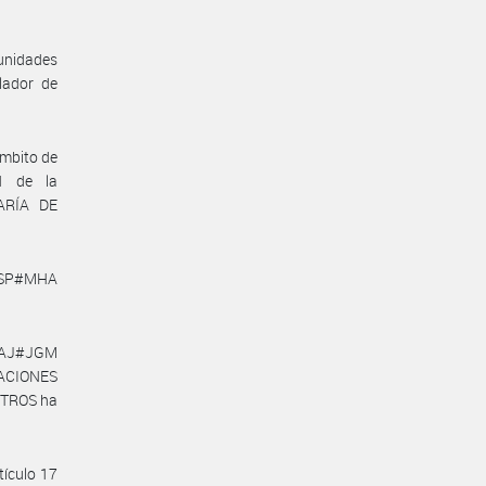
unidades
lador de
mbito de
N de la
ARÍA DE
SSP#MHA
DGAJ#JGM
ACIONES
STROS ha
tículo 17