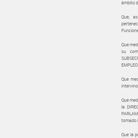
ámbito d
Que, as
pertene
Funcione
Que med
su com
SUBSEC
EMPLEO 
Que me
intervin
Que med
la DIR
PARLAME
tomado i
Que la p