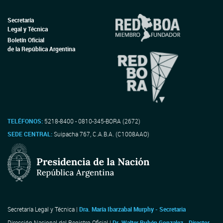
Secretaría
Legal y Técnica
Boletín Oficial
de la República Argentina
TELÉFONOS:
5218-8400 - 0810-345-BORA (2672)
SEDE CENTRAL:
Suipacha 767, C.A.B.A. (C1008AAO)
Secretaría Legal y Técnica |
Dra. María Ibarzabal Murphy - Secretaria
Dirección Nacional del Registro Oficial |
Dr. Walter Rubén Gonzalez - Director