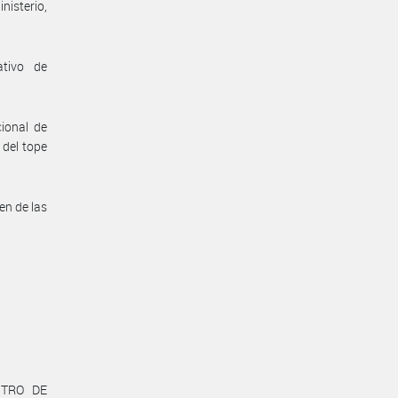
nisterio,
ativo de
ional de
 del tope
en de las
ENTRO DE