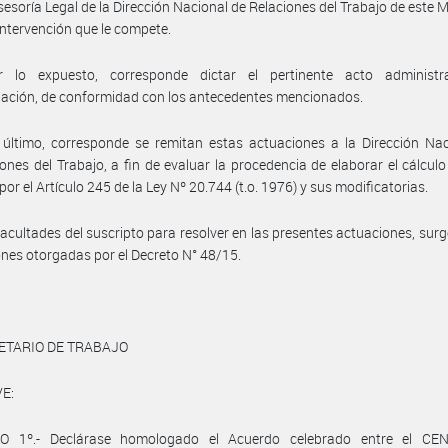
sesoría Legal de la Dirección Nacional de Relaciones del Trabajo de este Mi
intervención que le compete.
 lo expuesto, corresponde dictar el pertinente acto administr
ación, de conformidad con los antecedentes mencionados.
último, corresponde se remitan estas actuaciones a la Dirección Nac
ones del Trabajo, a fin de evaluar la procedencia de elaborar el cálculo
por el Artículo 245 de la Ley Nº 20.744 (t.o. 1976) y sus modificatorias.
facultades del suscripto para resolver en las presentes actuaciones, surg
ones otorgadas por el Decreto N° 48/15.
ETARIO DE TRABAJO
E:
O 1º.- Declárase homologado el Acuerdo celebrado entre el C