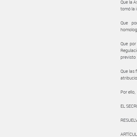
Que la A
tomó la 
Que por
homolog
Que por 
Regulaci
previsto 
Que las 
atribuci
Por ello,
EL SECR
RESUELV
ARTÍCUL