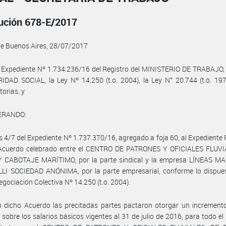
ución 678-E/2017
de Buenos Aires, 28/07/2017
l Expediente Nº 1.734.236/16 del Registro del MINISTERIO DE TRABAJO
DAD SOCIAL, la Ley Nº 14.250 (t.o. 2004), la Ley N° 20.744 (t.o. 19
torias, y
ERANDO:
s 4/7 del Expediente Nº 1.737.370/16, agregado a foja 60, al Expediente P
 Acuerdo celebrado entre el CENTRO DE PATRONES Y OFICIALES FLUVI
 CABOTAJE MARÍTIMO, por la parte sindical y la empresa LÍNEAS M
LLI SOCIEDAD ANÓNIMA, por la parte empresarial, conforme lo dispues
egociación Colectiva Nº 14.250 (t.o. 2004).
 dicho Acuerdo las precitadas partes pactaron otorgar un incremento
 sobre los salarios básicos vigentes al 31 de julio de 2016, para todo el