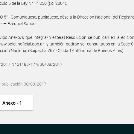
ículo 5 de la Ley N° 14.250 (t.o. 2004).
 5°.- Comuníquese, publíquese, dése a la Dirección Nacional del Registro 
e. — Ezequiel Sabor.
/los Anexo/s que integra/n este(a) Resolución se publican en la edició
w.boletinoficial.gob.ar- y también podrán ser consultados en la Sede C
ección Nacional (Suipacha 767 - Ciudad Autónoma de Buenos Aires).
8/2017 N° 61483/17 v. 30/08/2017
e publicación 30/08/2017
Anexo - 1