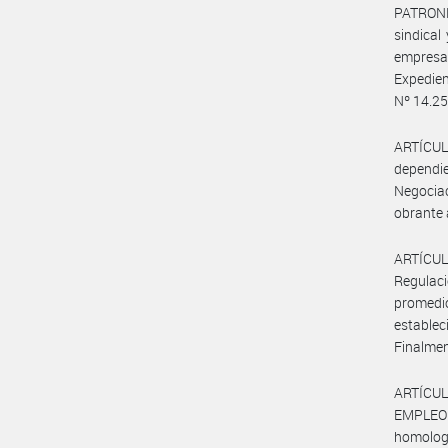
PATRONE
sindica
empresar
Expedien
Nº 14.250
ARTÍCULO
dependi
Negocia
obrante 
ARTÍCUL
Regulaci
promedi
establec
Finalmen
ARTÍCUL
EMPLEO Y
homologa