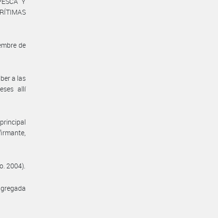
PESCA Y
RÍTIMAS
iembre de
ber a las
ses allí
principal
firmante,
o. 2004).
 agregada