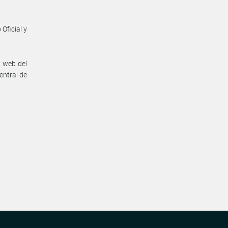
Oficial y
n web del
entral de