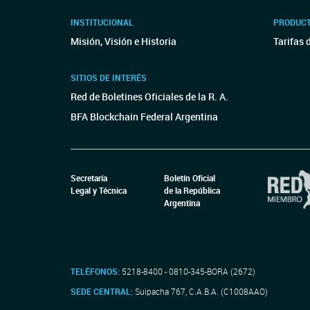
INSTITUCIONAL
PRODUCT
Misión, Visión e Historia
Tarifas 
SITIOS DE INTERÉS
Red de Boletines Oficiales de la R. A.
BFA Blockchain Federal Argentina
Secretaría
Boletín Oficial
Legal y Técnica
de la República
Argentina
TELÉFONOS:
5218-8400 - 0810-345-BORA (2672)
SEDE CENTRAL:
Suipacha 767, C.A.B.A. (C1008AAO)