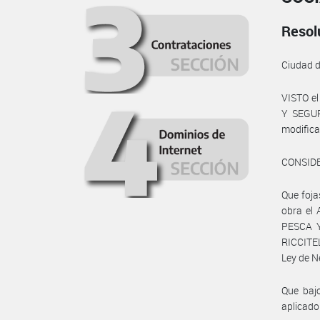
Resol
Ciudad 
VISTO e
Y SEGURI
modifica
CONSID
Que foja
obra el
PESCA Y
RICCITE
Ley de N
Que bajo
aplicado