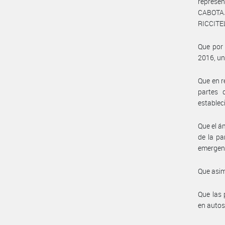
repres
CABOTA
RICCITE
Que por 
2016, un
Que en r
partes 
establec
Que el á
de la pa
emergent
Que asim
Que las 
en autos