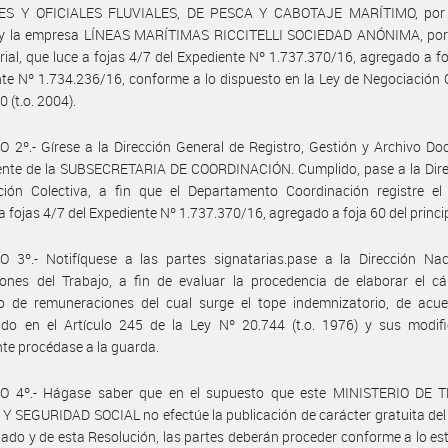
S Y OFICIALES FLUVIALES, DE PESCA Y CABOTAJE MARÍTIMO, por 
l y la empresa LÍNEAS MARÍTIMAS RICCITELLI SOCIEDAD ANÓNIMA, por 
ial, que luce a fojas 4/7 del Expediente Nº 1.737.370/16, agregado a fo
te Nº 1.734.236/16, conforme a lo dispuesto en la Ley de Negociación 
 (t.o. 2004).
 2º.- Gírese a la Dirección General de Registro, Gestión y Archivo D
ente de la SUBSECRETARIA DE COORDINACIÓN. Cumplido, pase a la Dire
ción Colectiva, a fin que el Departamento Coordinación registre el
a fojas 4/7 del Expediente Nº 1.737.370/16, agregado a foja 60 del princi
O 3º.- Notifíquese a las partes signatarias.pase a la Dirección Nac
ones del Trabajo, a fin de evaluar la procedencia de elaborar el cá
o de remuneraciones del cual surge el tope indemnizatorio, de acue
ido en el Artículo 245 de la Ley Nº 20.744 (t.o. 1976) y sus modifi
te procédase a la guarda.
O 4º.- Hágase saber que en el supuesto que este MINISTERIO DE 
 SEGURIDAD SOCIAL no efectúe la publicación de carácter gratuita de
do y de esta Resolución, las partes deberán proceder conforme a lo es