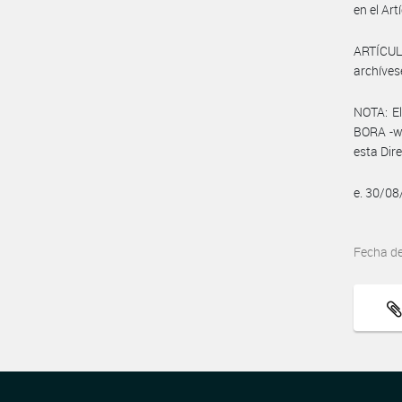
en el Art
ARTÍCULO
archíves
NOTA: El
BORA -ww
esta Dir
e. 30/0
Fecha d