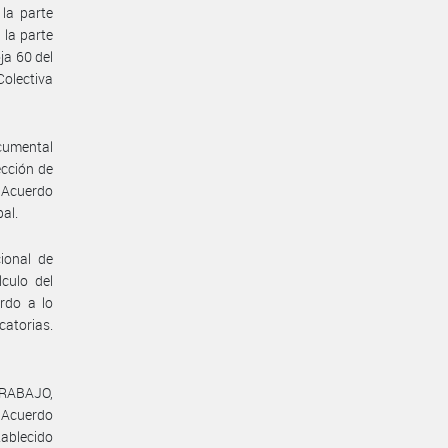
la parte
la parte
ja 60 del
Colectiva
ocumental
cción de
 Acuerdo
pal.
ional de
lculo del
rdo a lo
catorias.
TRABAJO,
l Acuerdo
tablecido