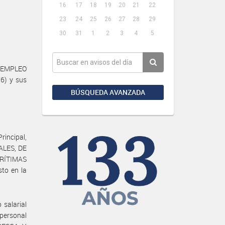
16
17
18
19
20
21
22
23
24
25
26
27
28
29
30
31
1
2
3
4
5
, EMPLEO
76) y sus
BÚSQUEDA AVANZADA
rincipal,
ALES, DE
ARÍTIMAS
to en la
 salarial
 personal