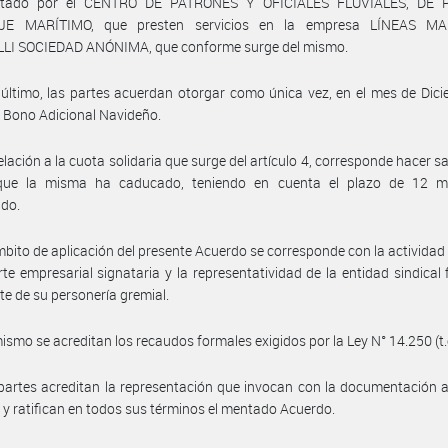
entado por el CENTRO DE PATRONES Y OFICIALES FLUVIALES, DE 
JE MARÍTIMO, que presten servicios en la empresa LÍNEAS MA
LLI SOCIEDAD ANÓNIMA, que conforme surge del mismo.
último, las partes acuerdan otorgar como única vez, en el mes de Dic
 Bono Adicional Navideño.
elación a la cuota solidaria que surge del artículo 4, corresponde hacer sa
que la misma ha caducado, teniendo en cuenta el plazo de 12 me
ido.
mbito de aplicación del presente Acuerdo se corresponde con la actividad 
rte empresarial signataria y la representatividad de la entidad sindical 
e de su personería gremial.
ismo se acreditan los recaudos formales exigidos por la Ley N° 14.250 (t.
partes acreditan la representación que invocan con la documentación
 y ratifican en todos sus términos el mentado Acuerdo.