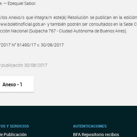
e. — Ezequiel Sabor.
/los Anexo/s que integra/n este(a) Resolución se publican en la edició
w.boletinoficial.gob.ar- y también podrán ser consultados en la Sede C
ección Nacional (Suipacha 767 - Ciudad Autónoma de Buenos Aires).
8/2017 N° 61490/17 v. 30/08/2017
e publicación 30/08/2017
Anexo - 1
OS Y SERVICIOS
AUTENTICACIONES
de Publicación
BFA Repositorio recibos