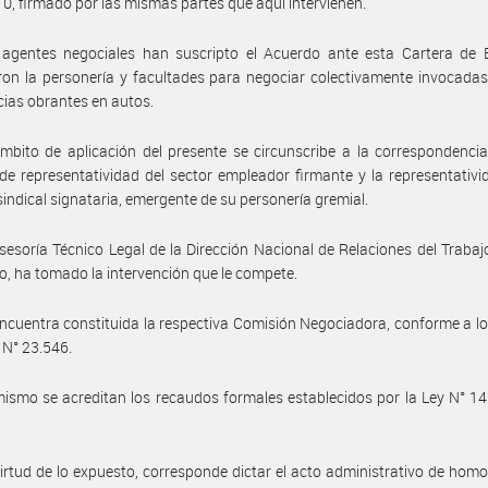
0, firmado por las mismas partes que aquí intervienen.
 agentes negociales han suscripto el Acuerdo ante esta Cartera de 
ron la personería y facultades para negociar colectivamente invocadas
ias obrantes en autos.
mbito de aplicación del presente se circunscribe a la correspondencia
de representatividad del sector empleador firmante y la representativi
sindical signataria, emergente de su personería gremial.
sesoría Técnico Legal de la Dirección Nacional de Relaciones del Trabaj
io, ha tomado la intervención que le compete.
ncuentra constituida la respectiva Comisión Negociadora, conforme a lo
y N° 23.546.
ismo se acreditan los recaudos formales establecidos por la Ley N° 14.
irtud de lo expuesto, corresponde dictar el acto administrativo de hom