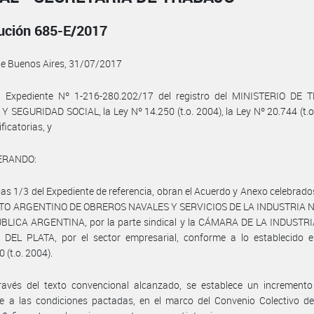
ución 685-E/2017
de Buenos Aires, 31/07/2017
l Expediente Nº 1-216-280.202/17 del registro del MINISTERIO DE 
 SEGURIDAD SOCIAL, la Ley Nº 14.250 (t.o. 2004), la Ley Nº 20.744 (t.o
ficatorias, y
ERANDO:
jas 1/3 del Expediente de referencia, obran el Acuerdo y Anexo celebrados
TO ARGENTINO DE OBREROS NAVALES Y SERVICIOS DE LA INDUSTRIA 
BLICA ARGENTINA, por la parte sindical y la CÁMARA DE LA INDUSTR
DEL PLATA, por el sector empresarial, conforme a lo establecido e
 (t.o. 2004).
avés del texto convencional alcanzado, se establece un incremento s
e a las condiciones pactadas, en el marco del Convenio Colectivo de