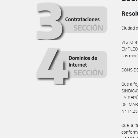
Resol
Ciudad 
VISTO e
EMPLEO Y
sus modi
CONSID
Que a fo
SINDICA
LA REPÚ
DE MAR 
N° 14.250
Que a tr
conform