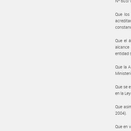
Nº 603/1
Que los
acredita
constanc
Que el á
alcance 
entidad 
Que la A
Minister
Que se e
en la Le
Que asim
2004).
Que en v