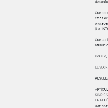
de conf
Que por 
estas ac
proceden
(t.o. 197
Que las 
atribuci
Por ello,
EL SECR
RESUELV
ARTÍCUL
SINDICA
LA REPÚ
que luce