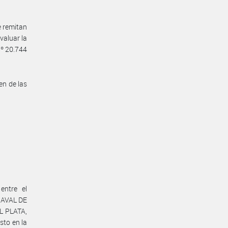
e remitan
valuar la
Nº 20.744
en de las
entre el
NAVAL DE
L PLATA,
sto en la