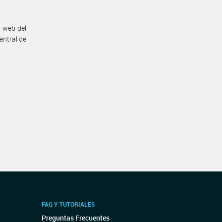
n web del
entral de
FAQ Y TUTORIALES
Preguntas Frecuentes