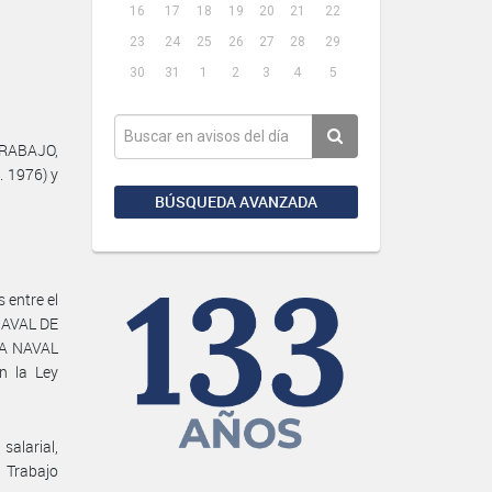
16
17
18
19
20
21
22
23
24
25
26
27
28
29
30
31
1
2
3
4
5
TRABAJO,
. 1976) y
BÚSQUEDA AVANZADA
 entre el
NAVAL DE
IA NAVAL
n la Ley
alarial,
 Trabajo