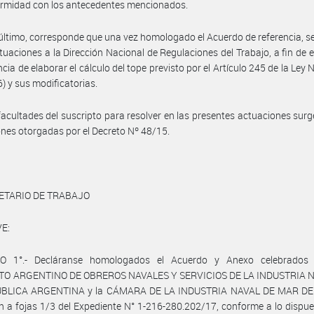
ormidad con los antecedentes mencionados.
último, corresponde que una vez homologado el Acuerdo de referencia, s
tuaciones a la Dirección Nacional de Regulaciones del Trabajo, a fin de e
cia de elaborar el cálculo del tope previsto por el Artículo 245 de la Ley 
6) y sus modificatorias.
facultades del suscripto para resolver en las presentes actuaciones surg
ones otorgadas por el Decreto Nº 48/15.
ETARIO DE TRABAJO
E:
O 1°.- Decláranse homologados el Acuerdo y Anexo celebrados 
TO ARGENTINO DE OBREROS NAVALES Y SERVICIOS DE LA INDUSTRIA 
BLICA ARGENTINA y la CÁMARA DE LA INDUSTRIA NAVAL DE MAR DE
n a fojas 1/3 del Expediente N° 1-216-280.202/17, conforme a lo dispue