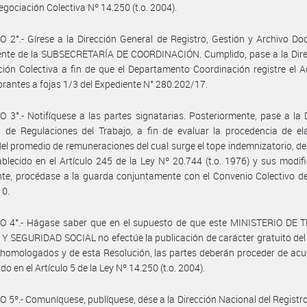
egociación Colectiva Nº 14.250 (t.o. 2004).
 2°.- Gírese a la Dirección General de Registro, Gestión y Archivo D
ente de la SUBSECRETARÍA DE COORDINACIÓN. Cumplido, pase a la Dire
ión Colectiva a fin de que el Departamento Coordinación registre el 
rantes a fojas 1/3 del Expediente N° 280.202/17.
 3°.- Notifíquese a las partes signatarias. Posteriormente, pase a la 
 de Regulaciones del Trabajo, a fin de evaluar la procedencia de el
del promedio de remuneraciones del cual surge el tope indemnizatorio, d
ablecido en el Artículo 245 de la Ley Nº 20.744 (t.o. 1976) y sus modifi
te, procédase a la guarda conjuntamente con el Convenio Colectivo d
10.
O 4°.- Hágase saber que en el supuesto de que este MINISTERIO DE 
 SEGURIDAD SOCIAL no efectúe la publicación de carácter gratuito de
homologados y de esta Resolución, las partes deberán proceder de acu
do en el Artículo 5 de la Ley Nº 14.250 (t.o. 2004).
 5º.- Comuníquese, publíquese, dése a la Dirección Nacional del Registro 