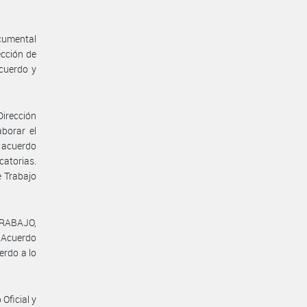
ocumental
cción de
Acuerdo y
Dirección
aborar el
e acuerdo
catorias.
e Trabajo
TRABAJO,
l Acuerdo
erdo a lo
Oficial y