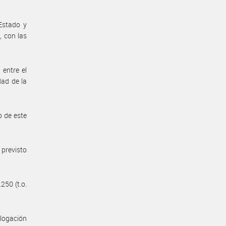
Estado y
, con las
 entre el
dad de la
o de este
 previsto
250 (t.o.
ologación