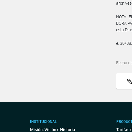
archíves
NOTA: El
BORA -ww
esta Dir
e. 30/0
Fecha d
INSTITUCIONAL
PRODUCT
Misión, Visión e Historia
Tarifas 