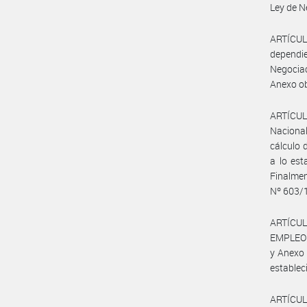
Ley de N
ARTÍCULO
dependi
Negociac
Anexo ob
ARTÍCULO
Nacional
cálculo 
a lo est
Finalmen
Nº 603/
ARTÍCUL
EMPLEO Y
y Anexo 
estableci
ARTÍCULO