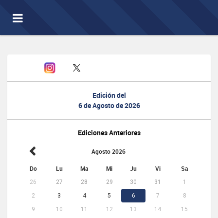
Toggle
navigation
Edición del
6 de Agosto de 2026
Ediciones Anteriores
Agosto 2026
Do
Lu
Ma
Mi
Ju
Vi
Sa
26
27
28
29
30
31
1
2
3
4
5
6
7
8
9
10
11
12
13
14
15