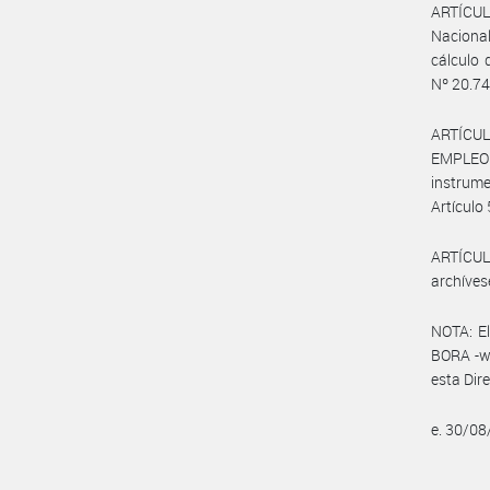
ARTÍCULO
Nacional
cálculo 
Nº 20.74
ARTÍCUL
EMPLEO 
instrume
Artículo 
ARTÍCULO
archíves
NOTA: El
BORA -ww
esta Dir
e. 30/0