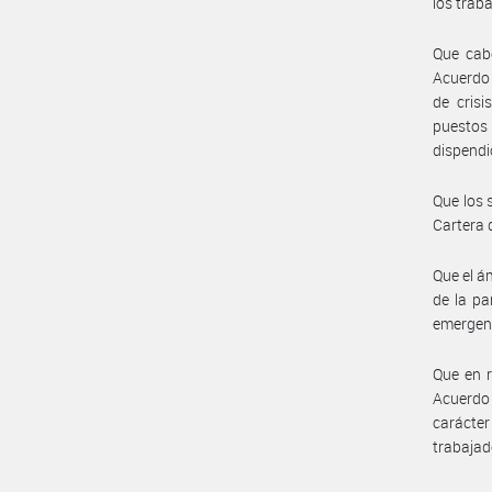
los tra
Que cabe
Acuerdo 
de crisi
puestos 
dispendi
Que los 
Cartera 
Que el á
de la pa
emergent
Que en r
Acuerdo 
carácte
trabajad