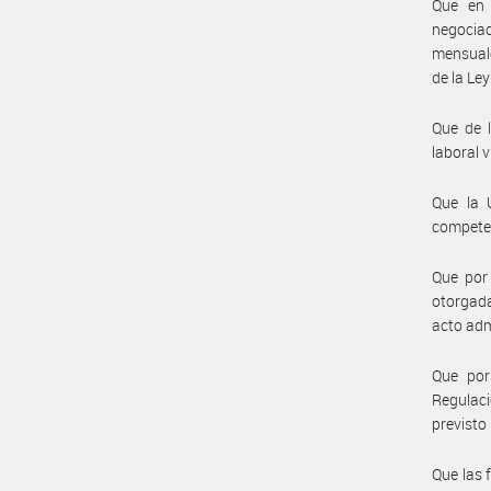
Que en 
negocia
mensuale
de la Le
Que de l
laboral v
Que la 
compete
Que por 
otorgada
acto adm
Que por
Regulaci
previsto 
Que las 