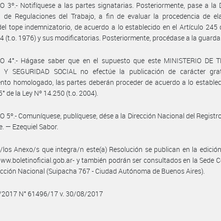
 3º.- Notifíquese a las partes signatarias. Posteriormente, pase a la 
 de Regulaciones del Trabajo, a fin de evaluar la procedencia de el
del tope indemnizatorio, de acuerdo a lo establecido en el Artículo 245 
4 (t.o. 1976) y sus modificatorias. Posteriormente, procédase a la guarda
O 4°.- Hágase saber que en el supuesto que este MINISTERIO DE 
Y SEGURIDAD SOCIAL no efectúe la publicación de carácter grat
nto homologado, las partes deberán proceder de acuerdo a lo establec
5° de la Ley Nº 14.250 (t.o. 2004).
 5º.- Comuníquese, publíquese, dése a la Dirección Nacional del Registro 
e. — Ezequiel Sabor.
/los Anexo/s que integra/n este(a) Resolución se publican en la edició
w.boletinoficial.gob.ar- y también podrán ser consultados en la Sede C
ección Nacional (Suipacha 767 - Ciudad Autónoma de Buenos Aires).
8/2017 N° 61496/17 v. 30/08/2017