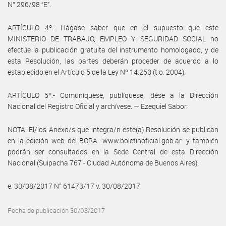
N° 296/98 “E”.
ARTÍCULO 4º.- Hágase saber que en el supuesto que este
MINISTERIO DE TRABAJO, EMPLEO Y SEGURIDAD SOCIAL no
efectúe la publicación gratuita del instrumento homologado, y de
esta Resolución, las partes deberán proceder de acuerdo a lo
establecido en el Artículo 5 de la Ley Nº 14.250 (t.o. 2004).
ARTÍCULO 5º.- Comuníquese, publíquese, dése a la Dirección
Nacional del Registro Oficial y archívese. — Ezequiel Sabor.
NOTA: El/los Anexo/s que integra/n este(a) Resolución se publican
en la edición web del BORA -www.boletinoficial.gob.ar- y también
podrán ser consultados en la Sede Central de esta Dirección
Nacional (Suipacha 767 - Ciudad Autónoma de Buenos Aires).
e. 30/08/2017 N° 61473/17 v. 30/08/2017
Fecha de publicación 30/08/2017