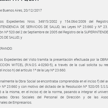
de Buenos Aires, 20/12/2017
los Expedientes Nros. 34915/2002 y 154.064/2009 del Registr
TENDENCIA DE SERVICIOS DE SALUD, las Leyes Nº 23.660 y Nº 23.
ón Nº 520 del 2 de Septiembre de 2005 del Registro de la SUPERINTEN
OS DE SALUD; y
ERANDO:
os Expedientes del Visto tramita la presentación efectuada por la OB
CCION WITCEL (R.N.O.S 4-0290-5), a través de la cual solicita su re
l inciso h) del artículo 1º de la Ley Nº 23.660.
inalmente la Obra Social se encontraba comprendida en el inciso f) del ar
y Nº 23.660 y con motivo del dictado de la Resolución Nº 520/05 S.S.
 a la misma, en el inciso e) de la norma, pasando a integrar el univer
adas Obras Sociales del Personal de Dirección y de las Asoc
nales de Empresarios.