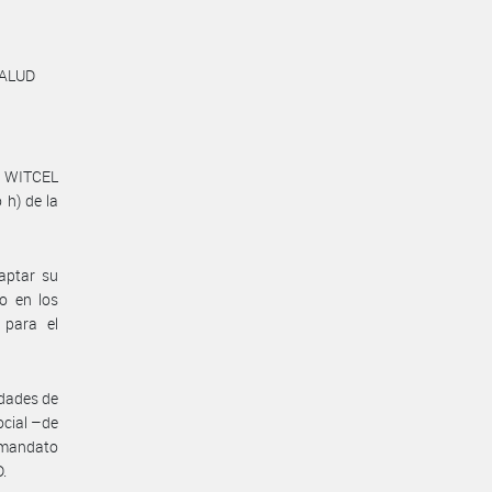
SALUD
N WITCEL
 h) de la
aptar su
o en los
 para el
idades de
ocial –de
 mandato
.