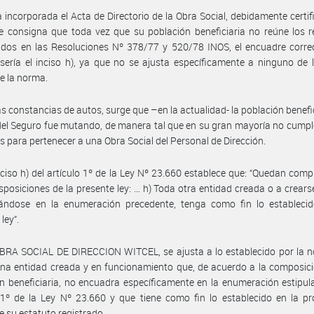
 incorporada el Acta de Directorio de la Obra Social, debidamente certif
e consigna que toda vez que su población beneficiaria no reúne los r
idos en las Resoluciones Nº 378/77 y 520/78 INOS, el encuadre corre
sería el inciso h), ya que no se ajusta específicamente a ninguno de 
de la norma.
as constancias de autos, surge que –en la actualidad- la población benefic
el Seguro fue mutando, de manera tal que en su gran mayoría no cumpl
os para pertenecer a una Obra Social del Personal de Dirección.
nciso h) del artículo 1º de la Ley Nº 23.660 establece que: “Quedan com
isposiciones de la presente ley: … h) Toda otra entidad creada o a crears
ándose en la enumeración precedente, tenga como fin lo establecid
ley”.
BRA SOCIAL DE DIRECCION WITCEL, se ajusta a lo establecido por la n
na entidad creada y en funcionamiento que, de acuerdo a la composic
n beneficiaria, no encuadra específicamente en la enumeración estipul
 1º de la Ley Nº 23.660 y que tiene como fin lo establecido en la pr
 su estatuto registrado.