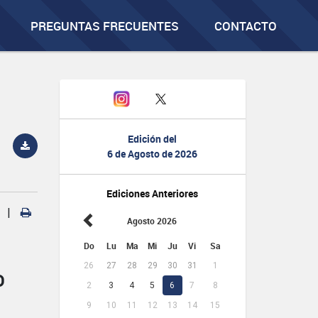
PREGUNTAS FRECUENTES
CONTACTO
Edición del
6 de Agosto de 2026
Ediciones Anteriores
|
Agosto 2026
Do
Lu
Ma
Mi
Ju
Vi
Sa
26
27
28
29
30
31
1
D
2
3
4
5
6
7
8
9
10
11
12
13
14
15