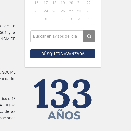
16
17
18
19
20
21
22
23
24
25
26
27
28
29
30
31
1
2
3
4
5
o de la
661 y la
DENCIA DE
BÚSQUEDA AVANZADA
RA SOCIAL
encuadre
tículo 1º
SALUD, se
so de las
iaciones