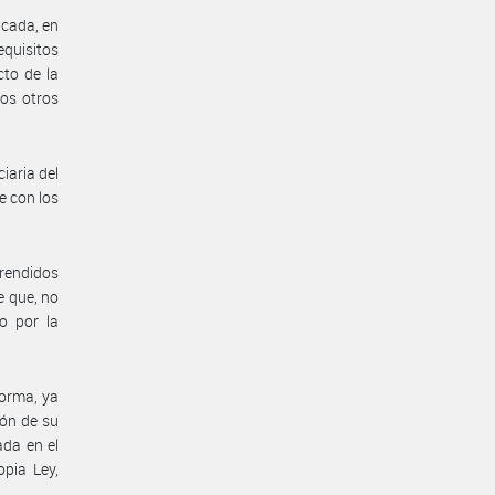
icada, en
equisitos
cto de la
los otros
iaria del
e con los
prendidos
e que, no
o por la
orma, ya
ión de su
ada en el
opia Ley,