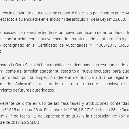
erencia de Asuntos Jurídicos, no encontró óbice a lo peticionado por el A
especto a su encuadre en el inciso h) del artículo 1º de la Ley Nº 23.660.
onsecuencia deberá extenderse un nuevo certificado de autoridades d
de conformidad con el nuevo encuadre- manteniendo la integración y p
 consignado en el Certificado de Autoridades Nº 4006/2015 CRO
.
ismo la Obra Social deberá modificar su denominación –suprimiendo l
ón”- como así también adaptar su estatuto al nuevo encuadre, para qu
 aprobado por la Inspección General de Justicia (IGJ), se registre
ad de Aplicación, resultando dicho instrumento insoslayable
miento de futuras autoridades.
resente se dicta en uso de las facultades y atribuciones conferidas
 Nº 1615 de fecha 23 de Diciembre de 1996, Nº 2710 de fecha 28 de Dic
Nº 717 de fecha 12 de Septiembre de 2017 y la Resolución Nº 757 d
re de 2017 S.S.SALUD.