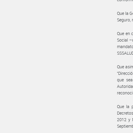
Que la G
Seguro, r
Que en c
Social –
mandato
SSSALUD
Que asim
“Direcci
que sea
Autorid
reconoci
Que la p
Decretos
2012 y 
Septiemb