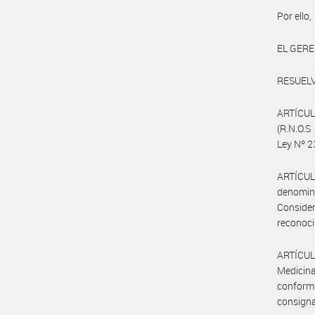
Por ello,
EL GERE
RESUELV
ARTÍCUL
(R.N.O.S
Ley Nº 2
ARTÍCUL
denomin
Conside
reconoci
ARTÍCULO
Medicina
conform
consigna