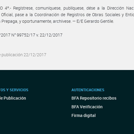
 4º.- Regístrese, comuníquese, publíquese, dése a la Dirección Naci
 Oficial, pase a la Coordinación de Registros de Obras Sociales y Ent
 Prepaga, y oportunamente, archívese. — E/E Gerardo Gentile.
2/2017 N° 99752/17 v. 22/12/2017
e publicación 22/12/2017
OS Y SERVICIOS
AUTENTICACIONES
de Publicación
BFA Repositorio recibos
BFA Verificación
Firma digital