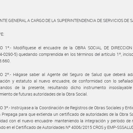
NTE GENERAL A CARGO DE LA SUPERINTENDENCIA DE SERVICIOS DE 
E:
O 1º.- Modifíquese el encuadre de la OBRA SOCIAL DE DIRECCIO
 4-0290-5) quedando comprendida en los términos del artículo 1º, inciso
3.660.
O 2º.- Hágase saber al Agente del Seguro de Salud que deberá ad
ación y estatuto al nuevo encuadre, de conformidad con lo señalad
randos de la presente, resultando dicho instrumento insoslayable
miento de futuras autoridades de la Obra Social.
 3º.- Instrúyase a la Coordinación de Registros de Obras Sociales y Ent
 Prepaga para que extienda un certificado de autoridades de la Obra S
idad con el nuevo encuadre- manteniendo la integración y período de
do en el Certificado de Autoridades Nº 4006/2015 CROS y EMP-SSSALUD