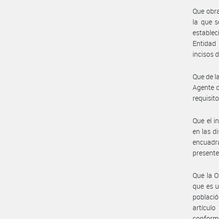
Que obra
la que s
establec
Entidad 
incisos 
Que de l
Agente d
requisit
Que el i
en las d
encuadr
presente 
Que la O
que es u
població
artículo
conforme