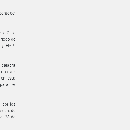
gente del
e la Obra
eríodo de
S y EMP-
a palabra
e una vez
 en esta
 para el
 por los
iembre de
el 28 de