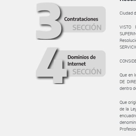
Ciudad 
VISTO 
SUPERIN
Resoluci
SERVICI
CONSID
Que en l
DE DIRE
dentro de
Que orig
de la Le
encuadró
denomin
Profesio