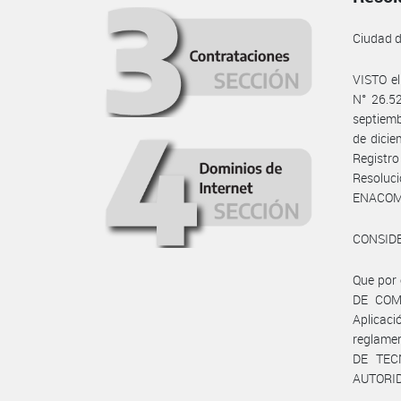
Ciudad 
VISTO e
N° 26.52
septiemb
de dicie
Registr
Resoluc
ENACOM#
CONSID
Que por 
DE COMU
Aplicac
reglame
DE TEC
AUTORID