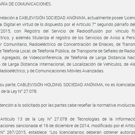
ARÍA DE COMUNICACIONES.
 relación a CABLEVISIÓN SOCIEDAD ANÓNIMA, actualmente posee ‘Licenc
a Digital en virtud de lo dispuesto por el Artículo 7° segundo párrafo de
2015, con Registro del Servicio de Radiodifusión por vínculo fí
ctrico, y además titulariza el registro de los Servicios de Aviso a Per
r Comunitario, Radioeléctrico de Concentración de Enlaces, de Trans
e Telefonía Local, de Telefonía Pública, de Transporte de Señales de Radio
 Agregado, de Videoconferencia, de Telefonía de Larga Distancia Nac
a de Larga Distancia Internacional, de Localización de Vehículos, de A
Radioeléctrico, y de Comunicaciones Móviles Avanzadas.
 su parte, CABLEVISIÓN HOLDING SOCIEDAD ANÓNIMA, no es licenciatari
 de la Ley N° 27.078.
tención a lo solicitado por las partes cabe reseñar la normativa involucra
 Artículo 13 de la Ley N° 27.078 de Tecnologías de la Informaci
ciones sancionada el 16 de diciembre de 2014, modificado por el Artícu
N° 267/2015, establece: “Los licenciatarios deberán obtener autoriz