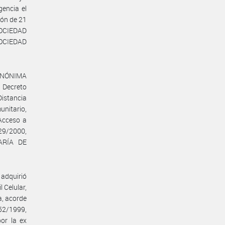
gencia el
ión de 21
SOCIEDAD
OCIEDAD
 ANÓNIMA
l Decreto
Distancia
unitario,
Acceso a
29/2000,
TARÍA DE
adquirió
 Celular,
a, acorde
52/1999,
or la ex