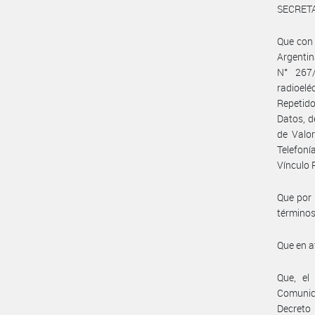
SECRET
Que con
Argentin
N° 267/
radioelé
Repetido
Datos, d
de Valor
Telefoní
Vínculo 
Que por
términos
Que en a
Que, el
Comunica
Decreto 