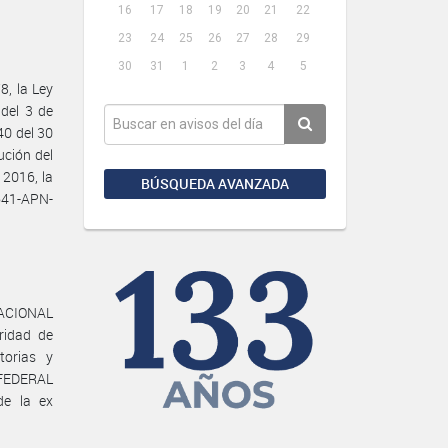
16
17
18
19
20
21
22
23
24
25
26
27
28
29
30
31
1
2
3
4
5
, la Ley
 del 3 de
40 del 30
ución del
2016, la
BÚSQUEDA AVANZADA
641-APN-
 NACIONAL
ridad de
torias y
 FEDERAL
e la ex