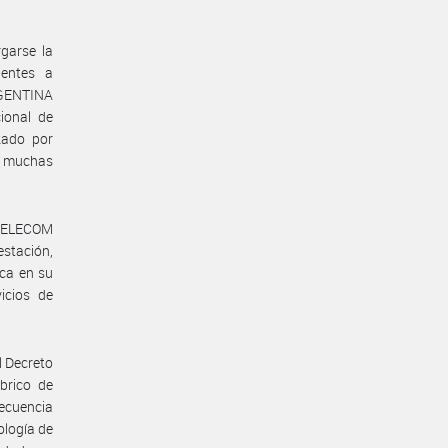
garse la
ientes a
RGENTINA
ional de
zado por
n muchas
a TELECOM
stación,
ica en su
icios de
l Decreto
brico de
recuencia
ología de