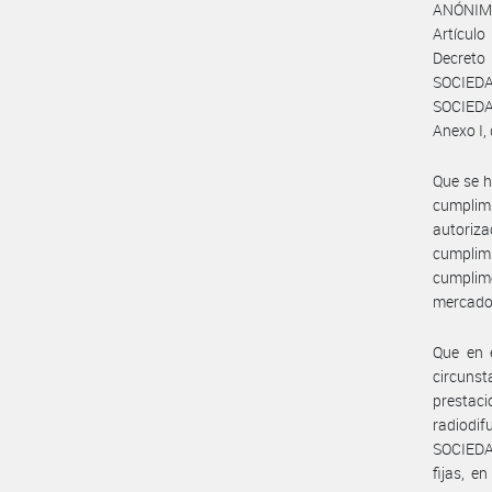
ANÓNIM
Artículo
Decreto
SOCIEDA
SOCIEDAD
Anexo I,
Que se h
cumplim
autoriz
cumplim
cumplim
mercados
Que en e
circunst
prestac
radiodi
SOCIEDAD
fijas, e