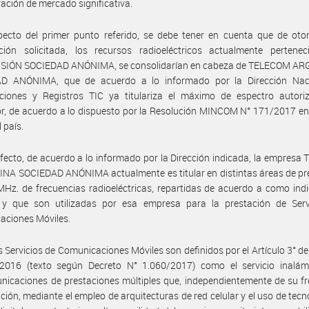
ación de mercado significativa.
ecto del primer punto referido, se debe tener en cuenta que de otor
ación solicitada, los recursos radioeléctricos actualmente pertenec
SIÓN SOCIEDAD ANÓNIMA, se consolidarían en cabeza de TELECOM A
D ANÓNIMA, que de acuerdo a lo informado por la Dirección Nac
aciones y Registros TIC ya titulariza el máximo de espectro autori
r, de acuerdo a lo dispuesto por la Resolución MINCOM N° 171/2017 e
 país.
fecto, de acuerdo a lo informado por la Dirección indicada, la empres
A SOCIEDAD ANÓNIMA actualmente es titular en distintas áreas de pre
Hz. de frecuencias radioeléctricas, repartidas de acuerdo a como ind
 y que son utilizadas por esa empresa para la prestación de Serv
aciones Móviles.
s Servicios de Comunicaciones Móviles son definidos por el Artículo 3° de
2016 (texto según Decreto N° 1.060/2017) como el servicio inalám
nicaciones de prestaciones múltiples que, independientemente de su f
ción, mediante el empleo de arquitecturas de red celular y el uso de tecn