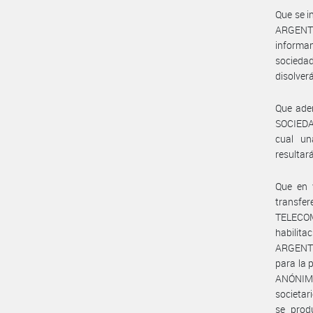
Que se i
ARGENT
informa
socieda
disolverá
Que ade
SOCIEDA
cual u
resulta
Que en v
transfer
TELECOM
habilita
ARGENTI
para la 
ANÓNIMA 
societar
se pro