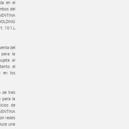
a en el
ambos del
RGENTINA
 HOLDING
. 10.1.L
uenta del
 para la
ujeta al
tanto el
a en los
o de tres
o para la
icios de
RGENTINA
con redes
oduce una