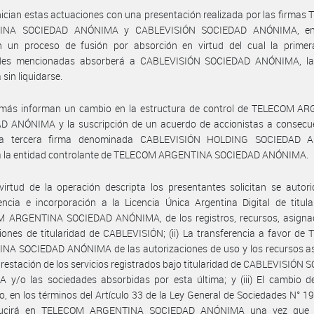
nician estas actuaciones con una presentación realizada por las firma
INA SOCIEDAD ANÓNIMA y CABLEVISIÓN SOCIEDAD ANÓNIMA, en
n un proceso de fusión por absorción en virtud del cual la primer
des mencionadas absorberá a CABLEVISIÓN SOCIEDAD ANÓNIMA, la
 sin liquidarse.
más informan un cambio en la estructura de control de TELECOM A
D ANÓNIMA y la suscripción de un acuerdo de accionistas a consecue
na tercera firma denominada CABLEVISIÓN HOLDING SOCIEDAD 
rá la entidad controlante de TELECOM ARGENTINA SOCIEDAD ANÓNIMA.
irtud de la operación descripta los presentantes solicitan se autoric
encia e incorporación a la Licencia Única Argentina Digital de titul
 ARGENTINA SOCIEDAD ANÓNIMA, de los registros, recursos, asignac
ciones de titularidad de CABLEVISIÓN; (ii) La transferencia a favor d
NA SOCIEDAD ANÓNIMA de las autorizaciones de uso y los recursos a
prestación de los servicios registrados bajo titularidad de CABLEVISIÓN
y/o las sociedades absorbidas por esta última; y (iii) El cambio de
io, en los términos del Artículo 33 de la Ley General de Sociedades N° 1
ducirá en TELECOM ARGENTINA SOCIEDAD ANÓNIMA una vez que 