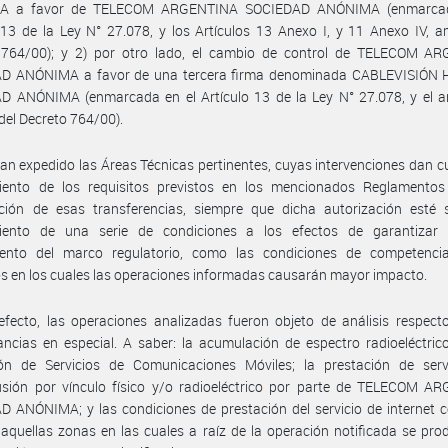
A a favor de TELECOM ARGENTINA SOCIEDAD ANÓNIMA (enmarcad
 13 de la Ley N° 27.078, y los Artículos 13 Anexo I, y 11 Anexo IV, 
 764/00); y 2) por otro lado, el cambio de control de TELECOM A
D ANÓNIMA a favor de una tercera firma denominada CABLEVISIÓN
 ANÓNIMA (enmarcada en el Artículo 13 de la Ley N° 27.078, y el art
 del Decreto 764/00).
an expedido las Áreas Técnicas pertinentes, cuyas intervenciones dan c
iento de los requisitos previstos en los mencionados Reglamentos
ación de esas transferencias, siempre que dicha autorización esté s
iento de una serie de condiciones a los efectos de garantizar 
ento del marco regulatorio, como las condiciones de competenci
 en los cuales las operaciones informadas causarán mayor impacto.
fecto, las operaciones analizadas fueron objeto de análisis respect
ancias en especial. A saber: la acumulación de espectro radioeléctric
ión de Servicios de Comunicaciones Móviles; la prestación de serv
fusión por vínculo físico y/o radioeléctrico por parte de TELECOM A
 ANÓNIMA; y las condiciones de prestación del servicio de internet 
n aquellas zonas en las cuales a raíz de la operación notificada se pr