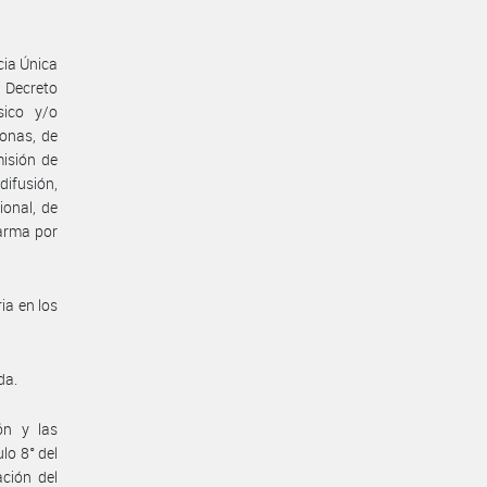
ia Única
l Decreto
sico y/o
sonas, de
misión de
difusión,
ional, de
larma por
a en los
da.
ón y las
lo 8° del
ación del