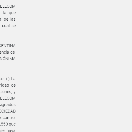
s TELECOM
 la que
a de las
 cual se
RGENTINA
ncia del
ANÓNIMA
e: (i) La
aridad de
iones, y
e TELECOM
signados
 SOCIEDAD
 control
9.550 que
se haya