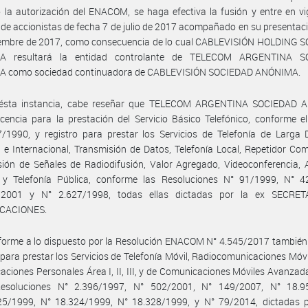
 la autorización del ENACOM, se haga efectiva la fusión y entre en vi
de accionistas de fecha 7 de julio de 2017 acompañado en su presentac
iembre de 2017, como consecuencia de lo cual CABLEVISIÓN HOLDING 
A resultará la entidad controlante de TELECOM ARGENTINA S
 como sociedad continuadora de CABLEVISIÓN SOCIEDAD ANÓNIMA.
ésta instancia, cabe reseñar que TELECOM ARGENTINA SOCIEDAD
cencia para la prestación del Servicio Básico Telefónico, conforme e
/1990, y registro para prestar los Servicios de Telefonía de Larga 
 e Internacional, Transmisión de Datos, Telefonía Local, Repetidor Com
ión de Señales de Radiodifusión, Valor Agregado, Videoconferencia, 
t y Telefonía Pública, conforme las Resoluciones N° 91/1999, N° 4
2001 y N° 2.627/1998, todas ellas dictadas por la ex SECRE
CACIONES.
orme a lo dispuesto por la Resolución ENACOM N° 4.545/2017 también 
 para prestar los Servicios de Telefonía Móvil, Radiocomunicaciones Móvil
ciones Personales Área I, II, III, y de Comunicaciones Móviles Avanzad
esoluciones N° 2.396/1997, N° 502/2001, N° 149/2007, N° 18.9
25/1999, N° 18.324/1999, N° 18.328/1999, y N° 79/2014, dictadas p