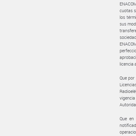
ENACOM,
cuotas s
los térm
sus modi
transfer
sociedad
ENACOM,
perfecci
aprobaci
licencia
Que por 
Licenci
Radioel
vigencia
Autorida
Que en 
notifica
operacio