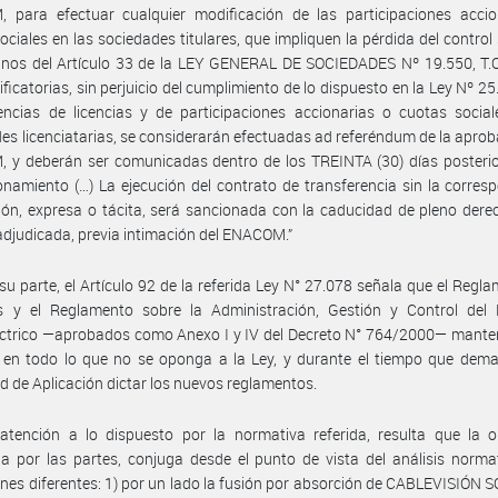
 para efectuar cualquier modificación de las participaciones accio
ociales en las sociedades titulares, que impliquen la pérdida del control 
inos del Artículo 33 de la LEY GENERAL DE SOCIEDADES Nº 19.550, T.O
ficatorias, sin perjuicio del cumplimiento de lo dispuesto en la Ley Nº 25
encias de licencias y de participaciones accionarias o cuotas socia
es licenciatarias, se considerarán efectuadas ad referéndum de la aprob
 y deberán ser comunicadas dentro de los TREINTA (30) días posterio
onamiento (…) La ejecución del contrato de transferencia sin la corres
ón, expresa o tácita, será sancionada con la caducidad de pleno dere
 adjudicada, previa intimación del ENACOM.”
su parte, el Artículo 92 de la referida Ley N° 27.078 señala que el Regl
as y el Reglamento sobre la Administración, Gestión y Control del 
éctrico —aprobados como Anexo I y IV del Decreto N° 764/2000— mante
 en todo lo que no se oponga a la Ley, y durante el tiempo que dema
d de Aplicación dictar los nuevos reglamentos.
atención a lo dispuesto por la normativa referida, resulta que la o
da por las partes, conjuga desde el punto de vista del análisis norma
nes diferentes: 1) por un lado la fusión por absorción de CABLEVISIÓN