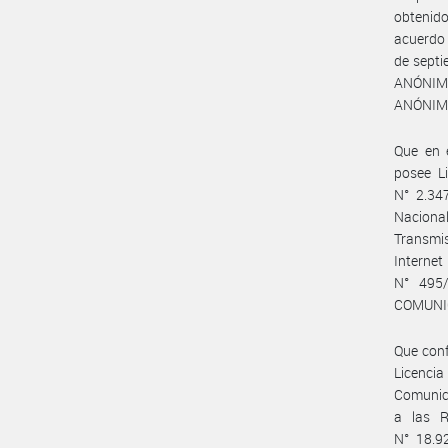
obtenido
acuerdo 
de sept
ANÓNIM
ANÓNIMA
Que en 
posee Li
N° 2.347
Nacional
Transmis
Interne
N° 495/
COMUNI
Que conf
Licencia
Comunica
a las R
N° 18.9