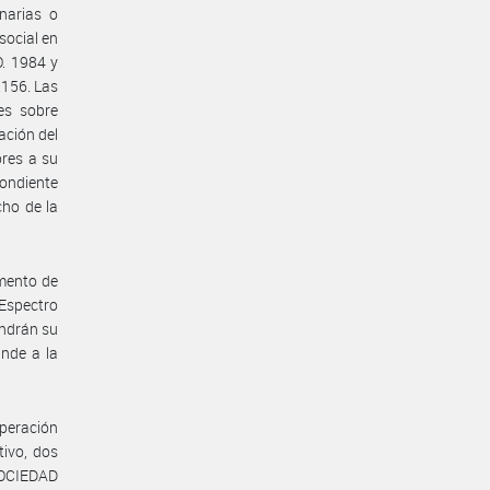
narias o
social en
. 1984 y
.156. Las
les sobre
ación del
res a su
pondiente
cho de la
amento de
Espectro
ndrán su
nde a la
peración
tivo, dos
 SOCIEDAD