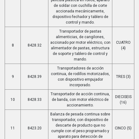
de soldar con cuchilla de corte
accionada mecánicamente,
dispositivo fechador y tablero de
control y mando.
Transportador de pastas
alimenticias, de cangilones,
accionado por motor eléctrico, con
CUATRO
8
8428.32
alimentador de pastas, estructura
(4)
de soporte y tablero de control y
mando.
Transportadores de acción
continua, de rodillos motorizados,
9
8428.39
TRES (3)
con dispositivo empujador
incorporado.
Transportador de acción continua,
DIECISEIS
10
8428.33
de banda, con motor eléctrico de
(16)
accionamiento.
Balanza de pesada continua sobre
transportador, con dispositivo de
descarte de producto que no
11
8423.20
CINCO (5)
cumple con el peso programado y
aparato para detección de