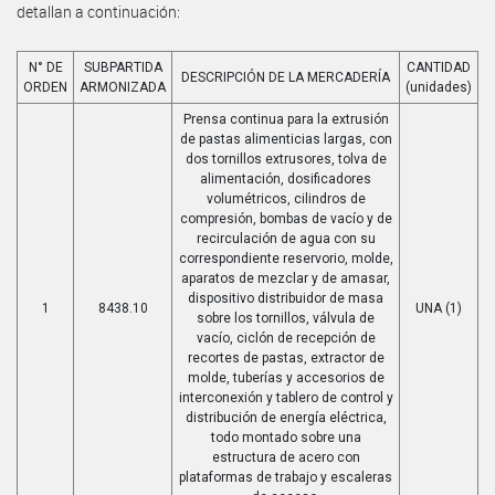
detallan a continuación:
N° DE
SUBPARTIDA
CANTIDAD
DESCRIPCIÓN DE LA MERCADERÍA
ORDEN
ARMONIZADA
(unidades)
Prensa continua para la extrusión
de pastas alimenticias largas, con
dos tornillos extrusores, tolva de
alimentación, dosificadores
volumétricos, cilindros de
compresión, bombas de vacío y de
recirculación de agua con su
correspondiente reservorio, molde,
aparatos de mezclar y de amasar,
dispositivo distribuidor de masa
1
8438.10
UNA (1)
sobre los tornillos, válvula de
vacío, ciclón de recepción de
recortes de pastas, extractor de
molde, tuberías y accesorios de
interconexión y tablero de control y
distribución de energía eléctrica,
todo montado sobre una
estructura de acero con
plataformas de trabajo y escaleras