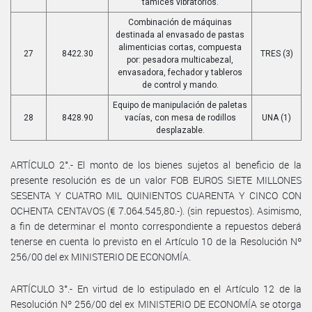
tamices vibratorios.
Combinación de máquinas
destinada al envasado de pastas
alimenticias cortas, compuesta
27
8422.30
TRES (3)
por: pesadora multicabezal,
envasadora, fechador y tableros
de control y mando.
Equipo de manipulación de paletas
28
8428.90
vacías, con mesa de rodillos
UNA (1)
desplazable.
ARTÍCULO 2°.- El monto de los bienes sujetos al beneficio de la
presente resolución es de un valor FOB EUROS SIETE MILLONES
SESENTA Y CUATRO MIL QUINIENTOS CUARENTA Y CINCO CON
OCHENTA CENTAVOS (€ 7.064.545,80.-). (sin repuestos). Asimismo,
a fin de determinar el monto correspondiente a repuestos deberá
tenerse en cuenta lo previsto en el Artículo 10 de la Resolución Nº
256/00 del ex MINISTERIO DE ECONOMÍA.
ARTÍCULO 3°.- En virtud de lo estipulado en el Artículo 12 de la
Resolución Nº 256/00 del ex MINISTERIO DE ECONOMÍA se otorga