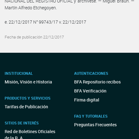
NACIONAL DEL REGISTRO OFICIAL y archívese. — Miguel Braun. —
Martín Alfredo Etchegoyen.
e. 22/12/2017 N° 99743/17 v. 22/12/2017
Fecha de publicación 22/12/2017
INSTITUCIONAL
AUTENTICACIONES
Misión, Visión e Historia
BFA Repositorio recibos
BFA Verificación
PRODUCTOS Y SERVICIOS
Firma digital
Tarifas de Publicación
FAQ Y TUTORIALES
SITIOS DE INTERÉS
Preguntas Frecuentes
Red de Boletines Oficiales
de la R. A.