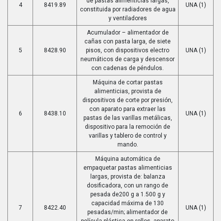
de pastas alimenticias largas,
4
8419.89
UNA (1)
constituida por radiadores de agua
y ventiladores
Acumulador – alimentador de
cañas con pasta larga, de siete
5
8428.90
pisos, con dispositivos electro
UNA (1)
neumáticos de carga y descensor
con cadenas de péndulos.
Máquina de cortar pastas
alimenticias, provista de
dispositivos de corte por presión,
con aparato para extraer las
6
8438.10
UNA (1)
pastas de las varillas metálicas,
dispositivo para la remoción de
varillas y tablero de control y
mando.
Máquina automática de
empaquetar pastas alimenticias
largas, provista de: balanza
dosificadora, con un rango de
pesada de200 g a 1.500 g y
capacidad máxima de 130
7
8422.40
UNA (1)
pesadas/min; alimentador de
película plástica en rollos, aparato