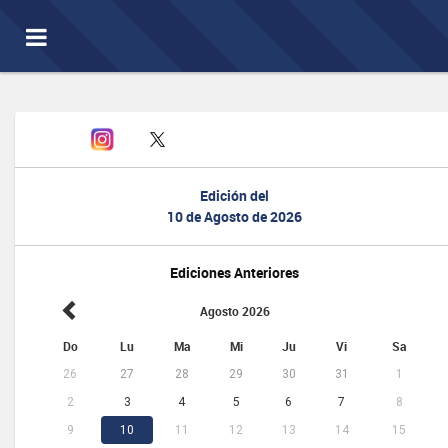
Toggle
navigation
Edición del
10 de Agosto de 2026
Ediciones Anteriores
Agosto 2026
Do
Lu
Ma
Mi
Ju
Vi
Sa
26
27
28
29
30
31
1
2
3
4
5
6
7
8
9
10
11
12
13
14
15