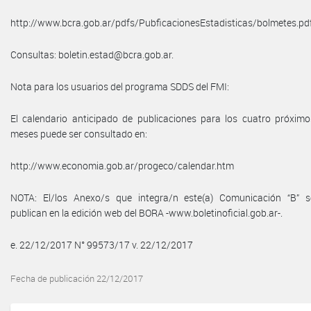
http://www.bcra.gob.ar/pdfs/PubficacionesEstadisticas/bolmetes.pdf
Consultas: boletin.estad@bcra.gob.ar.
Nota para los usuarios del programa SDDS del FMI:
El calendario anticipado de publicaciones para los cuatro próximo
meses puede ser consultado en:
http://www.economia.gob.ar/progeco/calendar.htm
NOTA: El/los Anexo/s que integra/n este(a) Comunicación “B” s
publican en la edición web del BORA -www.boletinoficial.gob.ar-.
e. 22/12/2017 N° 99573/17 v. 22/12/2017
Fecha de publicación 22/12/2017