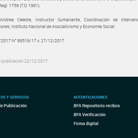
Regl. 1759 (T.O. 1991).
Andrea Celeste, Instructor Sumariante, Coordinación de Interven
iones, Instituto Nacional de Asociativismo y Economía Social.
2/2017 N° 99516/17 v. 27/12/2017
e publicación 22/12/2017
OS Y SERVICIOS
AUTENTICACIONES
de Publicación
BFA Repositorio recibos
BFA Verificación
Firma digital