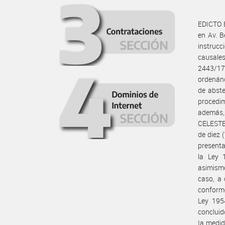
EDICTO 
en Av. B
instrucc
causale
2443/1
ordenánd
de abste
procedim
además,
CELESTE 
de diez 
presenta
la Ley 
asimismo
caso, a 
conforme
Ley 1954
concluid
Ia medid