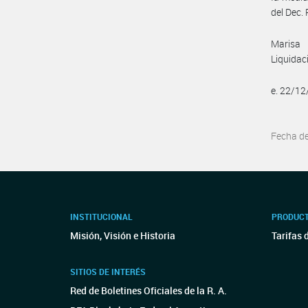
del Dec. 
Marisa 
Liquidac
e. 22/1
Fecha d
INSTITUCIONAL
PRODUCT
Misión, Visión e Historia
Tarifas 
SITIOS DE INTERÉS
Red de Boletines Oficiales de la R. A.