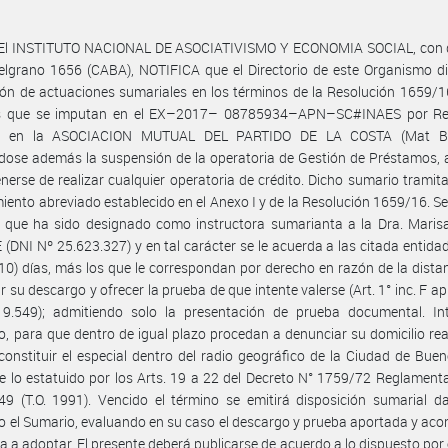
El INSTITUTO NACIONAL DE ASOCIATIVISMO Y ECONOMIA SOCIAL, con d
elgrano 1656 (CABA), NOTIFICA que el Directorio de este Organismo d
ión de actuaciones sumariales en los términos de la Resolución 1659/1
s que se imputan en el EX–2017– 08785934–APN–SC#INAES por Re
7 en la ASOCIACION MUTUAL DEL PARTIDO DE LA COSTA (Mat B
ose además la suspensión de la operatoria de Gestión de Préstamos, 
nerse de realizar cualquier operatoria de crédito. Dicho sumario tramita
iento abreviado establecido en el Anexo I y de la Resolución 1659/16. Se 
 que ha sido designado como instructora sumarianta a la Dra. Maris
(DNI Nº 25.623.327) y en tal carácter se le acuerda a las citada entidad
(10) días, más los que le correspondan por derecho en razón de la dista
r su descargo y ofrecer la prueba de que intente valerse (Art. 1° inc. F ap.
19.549); admitiendo solo la presentación de prueba documental. Int
, para que dentro de igual plazo procedan a denunciar su domicilio rea
constituir el especial dentro del radio geográfico de la Ciudad de Buen
 lo estatuido por los Arts. 19 a 22 del Decreto N° 1759/72 Reglamenta
9 (T.O. 1991). Vencido el término se emitirá disposición sumarial d
o el Sumario, evaluando en su caso el descargo y prueba aportada y ac
a a adoptar. El presente deberá publicarse de acuerdo a lo dispuesto por e