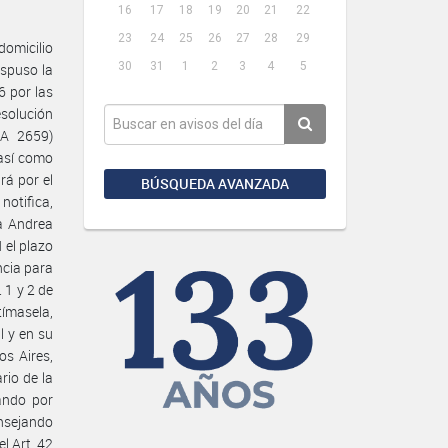
16
17
18
19
20
21
22
23
24
25
26
27
28
29
omicilio
30
31
1
2
3
4
5
ispuso la
6 por las
solución
A 2659)
así como
rá por el
BÚSQUEDA AVANZADA
notifica,
a Andrea
 el plazo
ncia para
 1 y 2 de
ímasela,
l y en su
os Aires,
rio de la
ando por
onsejando
l Art. 42