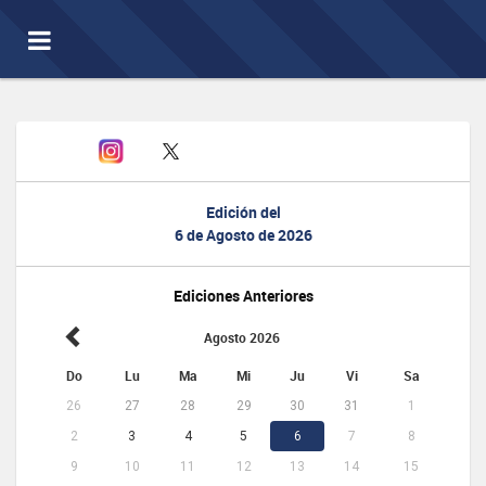
Toggle
navigation
Edición del
6 de Agosto de 2026
Ediciones Anteriores
Agosto 2026
Do
Lu
Ma
Mi
Ju
Vi
Sa
26
27
28
29
30
31
1
2
3
4
5
6
7
8
9
10
11
12
13
14
15