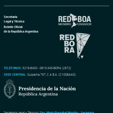
Secretaría
Legal y Técnica
Boletín Oficial
de la República Argentina
TELÉFONOS:
5218-8400 - 0810-345-BORA (2672)
SEDE CENTRAL:
Suipacha 767, C.A.B.A. (C1008AAO)
Secretaría Legal y Técnica |
Dra. María Ibarzabal Murphy - Secretaria