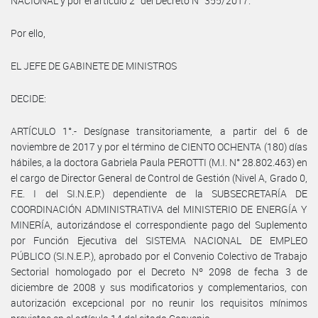
NACIONAL y por el artículo 2° del Decreto N° 355/2017.
Por ello,
EL JEFE DE GABINETE DE MINISTROS
DECIDE:
ARTÍCULO 1°.- Desígnase transitoriamente, a partir del 6 de
noviembre de 2017 y por el término de CIENTO OCHENTA (180) días
hábiles, a la doctora Gabriela Paula PEROTTI (M.I. N° 28.802.463) en
el cargo de Director General de Control de Gestión (Nivel A, Grado 0,
F.E. I del SI.N.E.P.) dependiente de la SUBSECRETARÍA DE
COORDINACIÓN ADMINISTRATIVA del MINISTERIO DE ENERGÍA Y
MINERÍA, autorizándose el correspondiente pago del Suplemento
por Función Ejecutiva del SISTEMA NACIONAL DE EMPLEO
PÚBLICO (SI.N.E.P.), aprobado por el Convenio Colectivo de Trabajo
Sectorial homologado por el Decreto Nº 2098 de fecha 3 de
diciembre de 2008 y sus modificatorios y complementarios, con
autorización excepcional por no reunir los requisitos mínimos