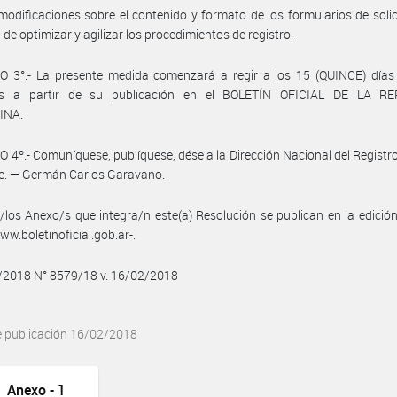
 modificaciones sobre el contenido y formato de los formularios de solic
n de optimizar y agilizar los procedimientos de registro.
O 3°.- La presente medida comenzará a regir a los 15 (QUINCE) días 
s a partir de su publicación en el BOLETÍN OFICIAL DE LA R
INA.
 4º.- Comuníquese, publíquese, dése a la Dirección Nacional del Registro 
e. — Germán Carlos Garavano.
/los Anexo/s que integra/n este(a) Resolución se publican en la edició
w.boletinoficial.gob.ar-.
2/2018 N° 8579/18 v. 16/02/2018
e publicación 16/02/2018
Anexo - 1