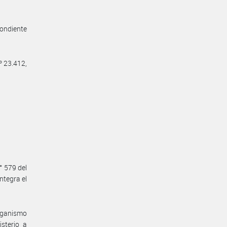
ondiente
º 23.412,
° 579 del
ntegra el
rganismo
sterio a