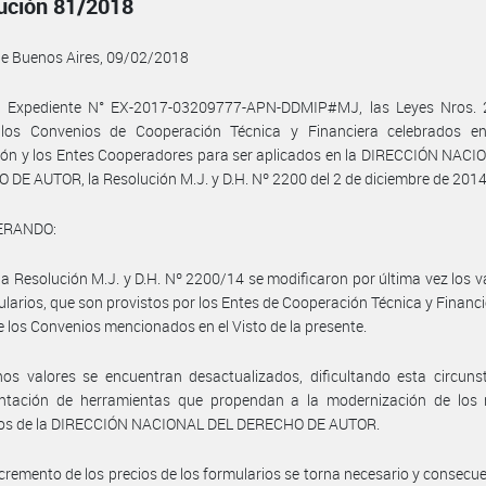
ución 81/2018
de Buenos Aires, 09/02/2018
l Expediente N° EX-2017-03209777-APN-DDMIP#MJ, las Leyes Nros. 
 los Convenios de Cooperación Técnica y Financiera celebrados en
ción y los Entes Cooperadores para ser aplicados en la DIRECCIÓN NAC
DE AUTOR, la Resolución M.J. y D.H. Nº 2200 del 2 de diciembre de 2014
ERANDO:
la Resolución M.J. y D.H. Nº 2200/14 se modificaron por última vez los v
ularios, que son provistos por los Entes de Cooperación Técnica y Financie
 los Convenios mencionados en el Visto de la presente.
os valores se encuentran desactualizados, dificultando esta circuns
ntación de herramientas que propendan a la modernización de los
vos de la DIRECCIÓN NACIONAL DEL DERECHO DE AUTOR.
ncremento de los precios de los formularios se torna necesario y consecu