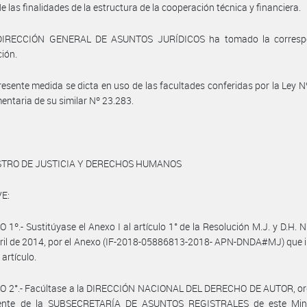
de las finalidades de la estructura de la cooperación técnica y financiera.
DIRECCIÓN GENERAL DE ASUNTOS JURÍDICOS ha tomado la corresp
ción.
resente medida se dicta en uso de las facultades conferidas por la Ley N
ntaria de su similar Nº 23.283.
STRO DE JUSTICIA Y DERECHOS HUMANOS
E:
 1º.- Sustitúyase el Anexo I al artículo 1° de la Resolución M.J. y D.H. N
ril de 2014, por el Anexo (IF-2018-05886813-2018- APN-DNDA#MJ) que i
artículo.
O 2°.- Facúltase a la DIRECCIÓN NACIONAL DEL DERECHO DE AUTOR, o
ente de la SUBSECRETARÍA DE ASUNTOS REGISTRALES de este Mini