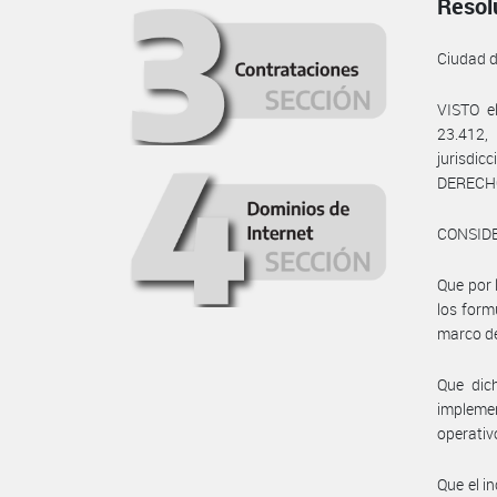
Resol
Ciudad 
VISTO e
23.412,
jurisdic
DERECHO 
CONSID
Que por 
los form
marco de
Que dich
impleme
operati
Que el i