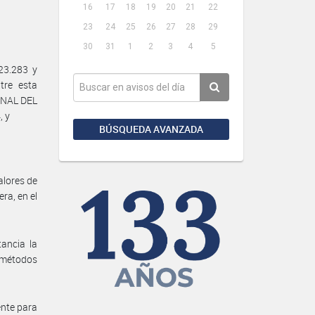
16
17
18
19
20
21
22
23
24
25
26
27
28
29
30
31
1
2
3
4
5
23.283 y
tre esta
IONAL DEL
, y
BÚSQUEDA AVANZADA
alores de
ra, en el
tancia la
 métodos
ente para