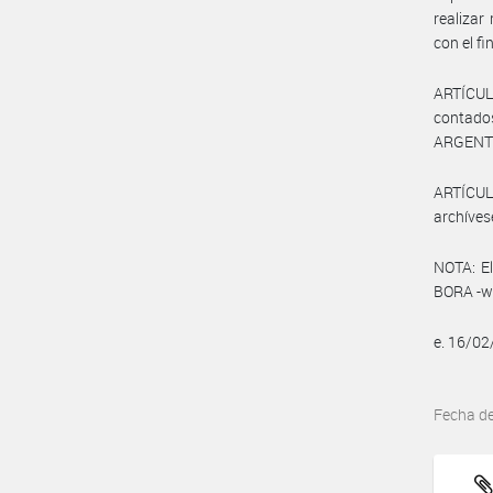
realizar
con el fi
ARTÍCUL
contado
ARGENT
ARTÍCULO
archíves
NOTA: El
BORA -ww
e. 16/0
Fecha d