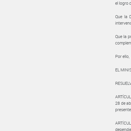
el logro 
Que la 
interven
Que la p
compleme
Por ello,
EL MINI
RESUELV
ARTÍCULO
28 de ab
presente 
ARTÍCUL
dependi