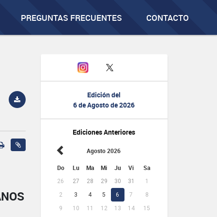
PREGUNTAS FRECUENTES
CONTACTO
Edición del
6 de Agosto de 2026
Ediciones Anteriores
Agosto 2026
Do
Lu
Ma
Mi
Ju
Vi
Sa
26
27
28
29
30
31
1
ANOS
2
3
4
5
6
7
8
9
10
11
12
13
14
15