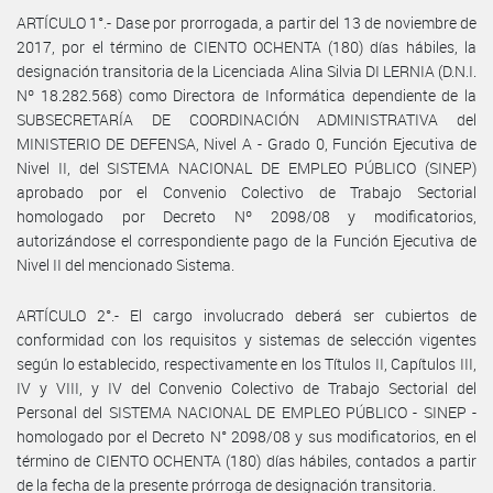
ARTÍCULO 1°.- Dase por prorrogada, a partir del 13 de noviembre de
2017, por el término de CIENTO OCHENTA (180) días hábiles, la
designación transitoria de la Licenciada Alina Silvia DI LERNIA (D.N.I.
Nº 18.282.568) como Directora de Informática dependiente de la
SUBSECRETARÍA DE COORDINACIÓN ADMINISTRATIVA del
MINISTERIO DE DEFENSA, Nivel A - Grado 0, Función Ejecutiva de
Nivel II, del SISTEMA NACIONAL DE EMPLEO PÚBLICO (SINEP)
aprobado por el Convenio Colectivo de Trabajo Sectorial
homologado por Decreto Nº 2098/08 y modificatorios,
autorizándose el correspondiente pago de la Función Ejecutiva de
Nivel II del mencionado Sistema.
ARTÍCULO 2°.- El cargo involucrado deberá ser cubiertos de
conformidad con los requisitos y sistemas de selección vigentes
según lo establecido, respectivamente en los Títulos II, Capítulos III,
IV y VIII, y IV del Convenio Colectivo de Trabajo Sectorial del
Personal del SISTEMA NACIONAL DE EMPLEO PÚBLICO - SINEP -
homologado por el Decreto N° 2098/08 y sus modificatorios, en el
término de CIENTO OCHENTA (180) días hábiles, contados a partir
de la fecha de la presente prórroga de designación transitoria.