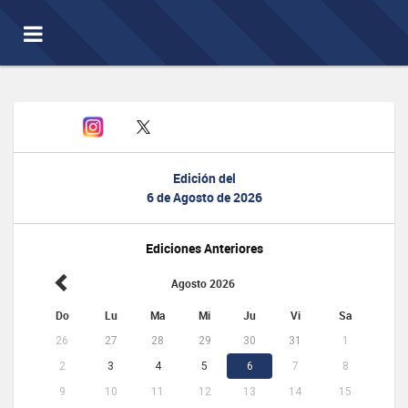
Toggle
navigation
Edición del
6 de Agosto de 2026
Ediciones Anteriores
Agosto 2026
Do
Lu
Ma
Mi
Ju
Vi
Sa
26
27
28
29
30
31
1
2
3
4
5
6
7
8
9
10
11
12
13
14
15