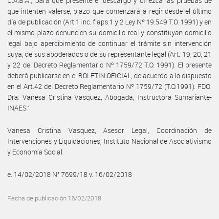
C.A.B.A., para que presente el descargo y ofrezca las pruebas de
que intenten valerse, plazo que comenzará a regir desde el último
día de publicación (Art.1 inc. f aps.1 y 2 Ley Nº 19.549 T.O. 1991) y en
el mismo plazo denuncien su domicilio real y constituyan domicilio
legal bajo apercibimiento de continuar el trámite sin intervención
suya, de sus apoderados o de su representante legal (Art. 19, 20, 21
y 22 del Decreto Reglamentario Nº 1759/72 T.O. 1991). El presente
deberá publicarse en el BOLETIN OFICIAL, de acuerdo a lo dispuesto
en el Art.42 del Decreto Reglamentario Nº 1759/72 (T.O.1991). FDO:
Dra. Vanesa Cristina Vasquez, Abogada, Instructora Sumariante-
INAES.”
Vanesa Cristina Vasquez, Asesor Legal, Coordinación de
Intervenciones y Liquidaciones, Instituto Nacional de Asociativismo
y Economía Social.
e. 14/02/2018 N° 7699/18 v. 16/02/2018
Fecha de publicación 16/02/2018