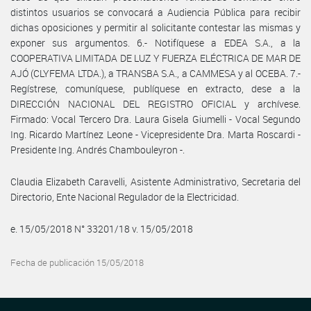
distintos usuarios se convocará a Audiencia Pública para recibir
dichas oposiciones y permitir al solicitante contestar las mismas y
exponer sus argumentos. 6.- Notifíquese a EDEA S.A., a la
COOPERATIVA LIMITADA DE LUZ Y FUERZA ELÉCTRICA DE MAR DE
AJÓ (CLYFEMA LTDA.), a TRANSBA S.A., a CAMMESA y al OCEBA. 7.-
Regístrese, comuníquese, publíquese en extracto, dese a la
DIRECCIÓN NACIONAL DEL REGISTRO OFICIAL y archívese.
Firmado: Vocal Tercero Dra. Laura Gisela Giumelli - Vocal Segundo
Ing. Ricardo Martínez Leone - Vicepresidente Dra. Marta Roscardi -
Presidente Ing. Andrés Chambouleyron -.
Claudia Elizabeth Caravelli, Asistente Administrativo, Secretaria del
Directorio, Ente Nacional Regulador de la Electricidad.
e. 15/05/2018 N° 33201/18 v. 15/05/2018
Fecha de publicación 15/05/2018