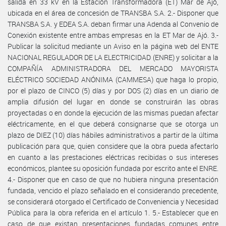
salida en 33 kV en la Estación Transformadora (ET) Mar de Ajó,
ubicada en el área de concesión de TRANSBA S.A. 2.- Disponer que
TRANSBA S.A. y EDEA S.A. deban firmar una Adenda al Convenio de
Conexión existente entre ambas empresas en la ET Mar de Ajó. 3.-
Publicar la solicitud mediante un Aviso en la página web del ENTE
NACIONAL REGULADOR DE LA ELECTRICIDAD (ENRE) y solicitar a la
COMPAÑÍA ADMINISTRADORA DEL MERCADO MAYORISTA
ELÉCTRICO SOCIEDAD ANÓNIMA (CAMMESA) que haga lo propio,
por el plazo de CINCO (5) días y por DOS (2) días en un diario de
amplia difusión del lugar en donde se construirán las obras
proyectadas o en donde la ejecución de las mismas puedan afectar
eléctricamente, en el que deberá consignarse que se otorga un
plazo de DIEZ (10) días hábiles administrativos a partir de la última
publicación para que, quien considere que la obra pueda afectarlo
en cuanto a las prestaciones eléctricas recibidas o sus intereses
económicos, plantee su oposición fundada por escrito ante el ENRE.
4.- Disponer que en caso de que no hubiera ninguna presentación
fundada, vencido el plazo señalado en el considerando precedente,
se considerará otorgado el Certificado de Conveniencia y Necesidad
Pública para la obra referida en el artículo 1. 5.- Establecer que en
caso de que existan presentaciones fundadas comunes entre