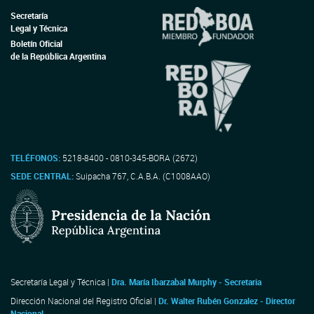
Secretaría
Legal y Técnica
Boletín Oficial
de la República Argentina
TELÉFONOS:
5218-8400 - 0810-345-BORA (2672)
SEDE CENTRAL:
Suipacha 767, C.A.B.A. (C1008AAO)
Secretaría Legal y Técnica |
Dra. María Ibarzabal Murphy - Secretaria
Dirección Nacional del Registro Oficial |
Dr. Walter Rubén Gonzalez - Director
Nacional