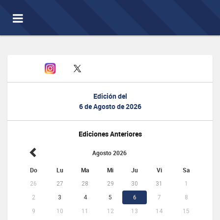
Toggle
navigation
Edición del
6 de Agosto de 2026
Ediciones Anteriores
Agosto 2026
Do
Lu
Ma
Mi
Ju
Vi
Sa
26
27
28
29
30
31
1
2
3
4
5
6
7
8
9
10
11
12
13
14
15