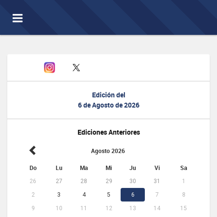
Toggle
navigation
Edición del
6 de Agosto de 2026
Ediciones Anteriores
Agosto 2026
Do
Lu
Ma
Mi
Ju
Vi
Sa
26
27
28
29
30
31
1
2
3
4
5
6
7
8
9
10
11
12
13
14
15